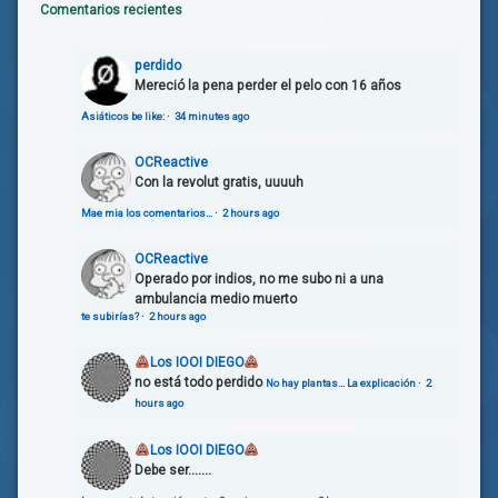
populista
Comentarios recientes
Revisionismo
perdido
histórico
Mereció la pena perder el pelo con 16 años
Asiáticos be like:
·
34 minutes ago
OCReactive
Con la revolut gratis, uuuuh
Mae mia los comentarios…
·
2 hours ago
OCReactive
Operado por indios, no me subo ni a una
ambulancia medio muerto
te subirías?
·
2 hours ago
Los IOOI DIEGO
no está todo perdido
No hay plantas… La explicación
·
2
hours ago
Los IOOI DIEGO
Debe ser.......