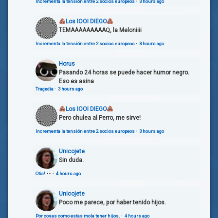
Incrementa la tensión entre 2 socios europeos
·
3 hours ago
Los IOOI DIEGO
TEMAAAAAAAAAQ, la Meloniiii
Incrementa la tensión entre 2 socios europeos
·
3 hours ago
Horus
Pasando 24 horas se puede hacer humor negro.
Eso es asina
Tragedia
·
3 hours ago
Los IOOI DIEGO
Pero chulea al Perro, me sirve!
Incrementa la tensión entre 2 socios europeos
·
3 hours ago
Unicojete
Sin duda.
Otia!
·
4 hours ago
Unicojete
Poco me parece, por haber tenido hijos.
Por cosas como estas mola tener hijos.
·
4 hours ago