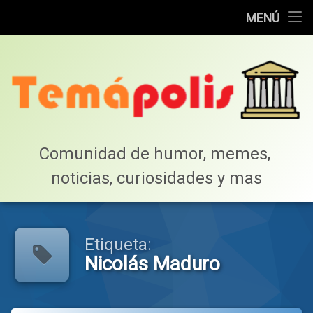
Home
MENÚ
Saltar
Cotillea!
al
contenido
Lista de Megapost
Buscar
Tabla de puntos
Comunidad de humor, memes, 
noticias, curiosidades y mas
Inicio
Etiqueta:
Nicolás Maduro