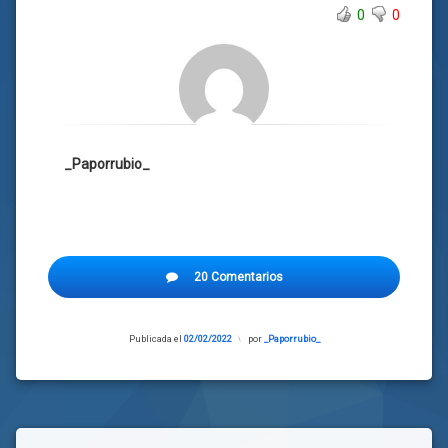
0
0
_Paporrubio_
Etiquetado
20 Comentarios
Cortina
de
humo
Publicada el
02/02/2022
Actualizado
por
_Paporrubio_
el
Nicolás
02/02/2022
Maduro
Paleto