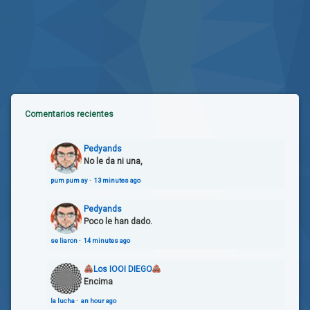
Comentarios recientes
Pedyands
No le da ni una,
pum pum ay
·
13 minutes ago
Pedyands
Poco le han dado.
se liaron
·
14 minutes ago
Los IOOI DIEGO
Encima
la lucha
·
an hour ago