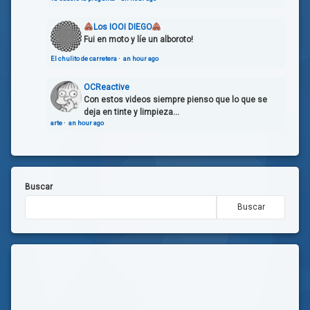
Los IOOI DIEGO
Fui en moto y líe un alboroto!
El chulito de carretera
·
an hour ago
OCReactive
Con estos videos siempre pienso que lo que se
deja en tinte y limpieza...
arte
·
an hour ago
Buscar
Buscar