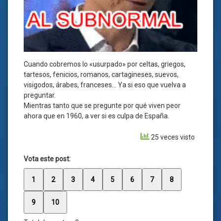
Cuando cobremos lo «usurpado» por celtas, griegos,
tartesos, fenicios, romanos, cartagineses, suevos,
visigodos, árabes, franceses… Ya si eso que vuelva a
preguntar.
Mientras tanto que se pregunte por qué viven peor
ahora que en 1960, a ver si es culpa de España.
25 veces visto
Vota este post:
1
2
3
4
5
6
7
8
9
10