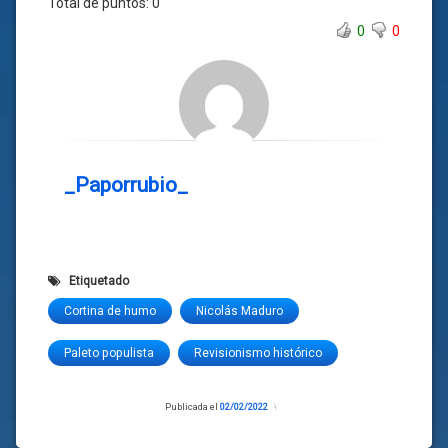
Total de puntos:
0
0
0
_Paporrubio_
Etiquetado
Cortina de humo
Nicolás Maduro
Paleto populista
Revisionismo histórico
Publicada el
02/02/2022
Actualizado
el
02/02/2022