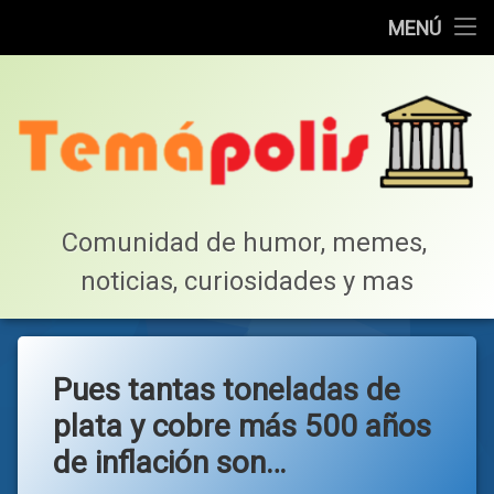
Home
MENÚ
Saltar
Cotillea!
al
contenido
Lista de Megapost
Buscar
Tabla de puntos
Comunidad de humor, memes, 
noticias, curiosidades y mas
Inicio
Pues tantas toneladas de
plata y cobre más 500 años
de inflación son…