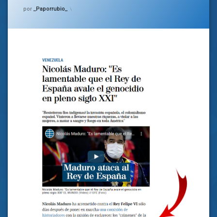
Categorías:
general
por
_Paporrubio_