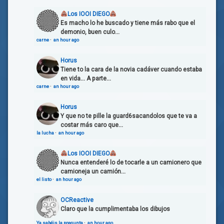
Los IOOI DIEGO
Es macho lo he buscado y tiene más rabo que el
demonio, buen culo...
carne
·
an hour ago
Horus
Tiene to la cara de la novia cadáver cuando estaba
en vida... A parte...
carne
·
an hour ago
Horus
Y que no te pille la guard6sacandolos que te va a
costar más caro que...
la lucha
·
an hour ago
Los IOOI DIEGO
Nunca entenderé lo de tocarle a un camionero que
camioneja un camión...
el listo
·
an hour ago
OCReactive
Claro que la cumplimentaba los dibujos
Ya sabéis la pregunta
·
an hour ago