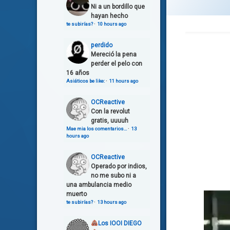
Ni a un bordillo que
hayan hecho
te subirías?
·
10 hours ago
perdido
Mereció la pena
perder el pelo con
16 años
Asiáticos be like:
·
11 hours ago
OCReactive
Con la revolut
gratis, uuuuh
Mae mia los comentarios…
·
13
hours ago
OCReactive
Operado por indios,
no me subo ni a
una ambulancia medio
muerto
te subirías?
·
13 hours ago
Los IOOI DIEGO