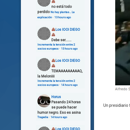
no está todo
perdido
No hay plantas… La
explicación
·
13 hours ago
Los IOOI DIEGO
Debe ser.......
Incrementa la tensión entre 2
socios europeos
·
13 hours ago
Los IOOI DIEGO
TEMAAAAAAAAAQ,
la Meloniiii
Incrementa la tensión entre 2
socios europeos
·
14 hours ago
Horus
Pasando 24 horas
Un presidiario
se puede hacer
humor negro. Eso es asina
Tragedia
·
14 hours ago
Los IOOI DIEGO