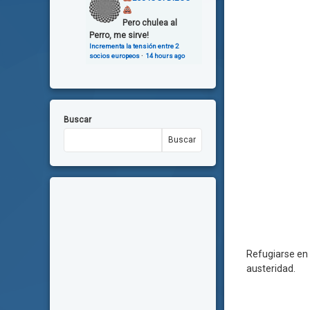
Pero chulea al
Perro, me sirve!
Incrementa la tensión entre 2
socios europeos
·
14 hours ago
Buscar
Buscar
Refugiarse en 
austeridad.