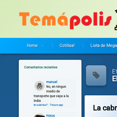
Saltar
al
contenido
Home
Cotillea!
Lista de Mega
Comentarios recientes
E
E
manuel
No, en ningun
medio de
transporte que vaya a la
India
te subirías?
·
7 hours ago
La cabr
Horus