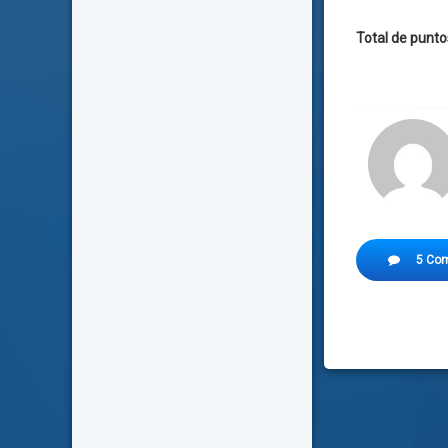
Total de punto
Etiquetado
5 Com
Como José To
El Rambo gal
Presidiario f
Putas