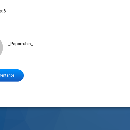
s: 6
_Paporrubio_
entarios
jeiro pero en HDP
lego
ugado