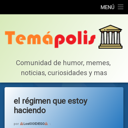
Home
MENÚ
Saltar
Cotillea!
al
contenido
Lista de Megapost
Buscar
Tabla de puntos
Comunidad de humor, memes, 
noticias, curiosidades y mas
Inicio
el régimen que estoy
haciendo
Categorías:
general
por
LosIOOIDIEGO