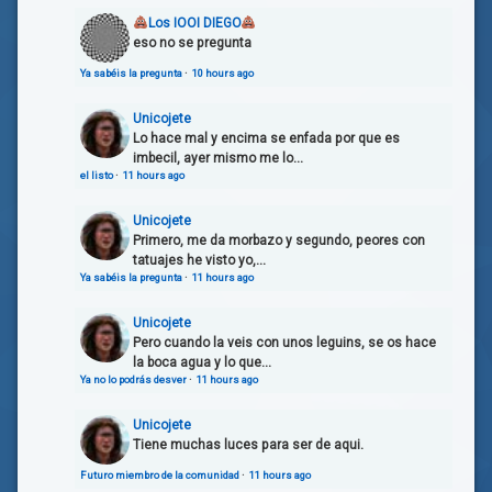
Los IOOI DIEGO
eso no se pregunta
Ya sabéis la pregunta
·
10 hours ago
Unicojete
Lo hace mal y encima se enfada por que es
imbecil, ayer mismo me lo...
el listo
·
11 hours ago
Unicojete
Primero, me da morbazo y segundo, peores con
tatuajes he visto yo,...
Ya sabéis la pregunta
·
11 hours ago
Unicojete
Pero cuando la veis con unos leguins, se os hace
la boca agua y lo que...
Ya no lo podrás desver
·
11 hours ago
Unicojete
Tiene muchas luces para ser de aqui.
Futuro miembro de la comunidad
·
11 hours ago