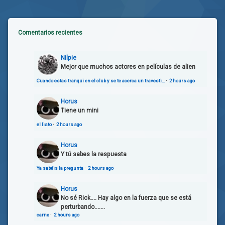
Comentarios recientes
Nilpie
Mejor que muchos actores en películas de alien
Cuando estas tranqui en el club y se te acerca un travesti…
·
2 hours ago
Horus
Tiene un mini
el listo
·
2 hours ago
Horus
Y tú sabes la respuesta
Ya sabéis la pregunta
·
2 hours ago
Horus
No sé Rick.... Hay algo en la fuerza que se está
perturbando.......
carne
·
2 hours ago