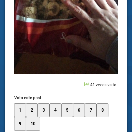
41 veces visto
Vota este post:
1
2
3
4
5
6
7
8
9
10