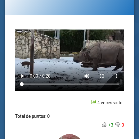
Categorías:
general
4 veces visto
Total de puntos: 0
+3
0