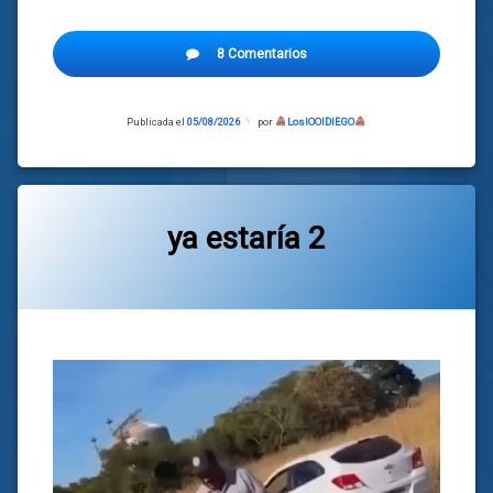
8 Comentarios
Publicada el
05/08/2026
Actualizado
por
LosIOOIDIEGO
el
05/08/2026
ya estaría 2
Categorías:
general