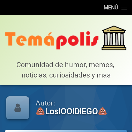
Home
MENÚ
Saltar
Cotillea!
al
contenido
Lista de Megapost
Buscar
Tabla de puntos
Comunidad de humor, memes, 
noticias, curiosidades y mas
Inicio
Autor:
LosIOOIDIEGO