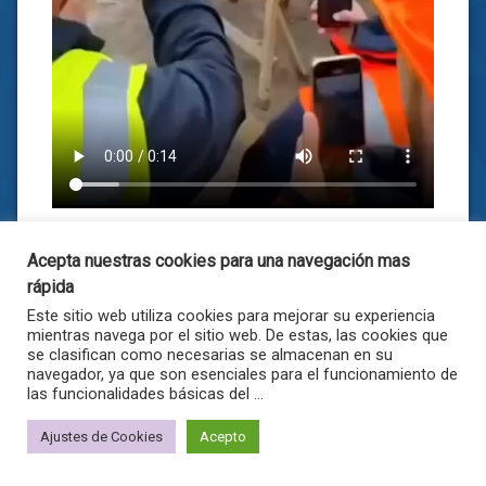
12 veces visto
Acepta nuestras cookies para una navegación mas
rápida
Total de puntos: 0
Este sitio web utiliza cookies para mejorar su experiencia
0
-4
mientras navega por el sitio web. De estas, las cookies que
se clasifican como necesarias se almacenan en su
navegador, ya que son esenciales para el funcionamiento de
las funcionalidades básicas del ...
Ajustes de Cookies
Acepto