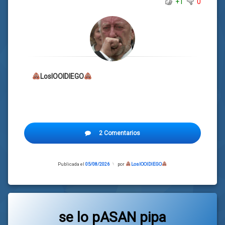
+1
0
LosIOOIDIEGO
2 Comentarios
Publicada el
05/08/2026
Actualizado
por
LosIOOIDIEGO
el
05/08/2026
se lo pASAN pipa