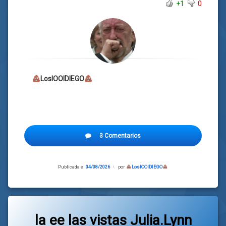
+1
0
LosIOOIDIEGO
3 Comentarios
Publicada el
04/08/2026
Actualizado
por
LosIOOIDIEGO
el
04/08/2026
la ee las vistas Julia.Lynn