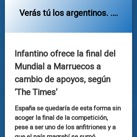
Verás tú los argentinos. ….
Categorías:
general
Infantino ofrece la final del
Mundial a Marruecos a
cambio de apoyos, según
‘The Times’
España se quedaría de esta forma sin
acoger la final de la competición,
pese a ser uno de los anfitriones y a
que el país magrebí se sumó