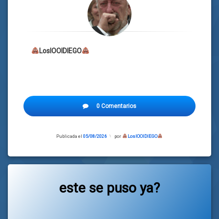
LosIOOIDIEGO
0 Comentarios
Publicada el
05/08/2026
Actualizado
por
LosIOOIDIEGO
el
05/08/2026
este se puso ya?
Categorías:
general