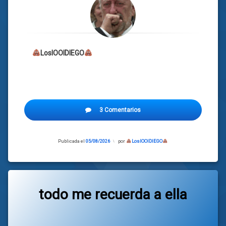
LosIOOIDIEGO
3 Comentarios
Publicada el
05/08/2026
Actualizado
por
LosIOOIDIEGO
el
05/08/2026
todo me recuerda a ella
Categorías:
general