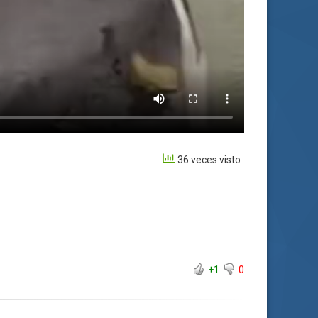
36 veces visto
+1
0