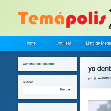
Saltar
al
contenido
Home
Cotillea!
Lista de Mega
Comentarios recientes
yo dent
por
LosIOOIDI
Buscar
Buscar