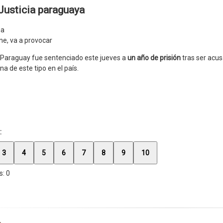
 Justicia paraguaya
ne, va a provocar
Paraguay fue sentenciado este jueves a
un año de prisión
tras ser acu
a de este tipo en el país.
:
3
4
5
6
7
8
9
10
s:
0