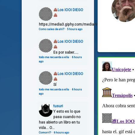
Los IOOI DIEGO
https://media3.giphy.com/media/v1.Y2lkPTg5OGZmOW
Como sales de ahí?
·
5 hours ago
Los IOOI DIEGO
Es por saber.....
todo me recuerda a ella
·
6 hours
ago
Los IOOI DIEGO
Sí
todo me recuerda a ella
·
6 hours
ago
tusuri
Y esto es lo que
pasa cuando no
has abierto un libro en tu
vida... O...
Comorrl?
·
6 hours ago