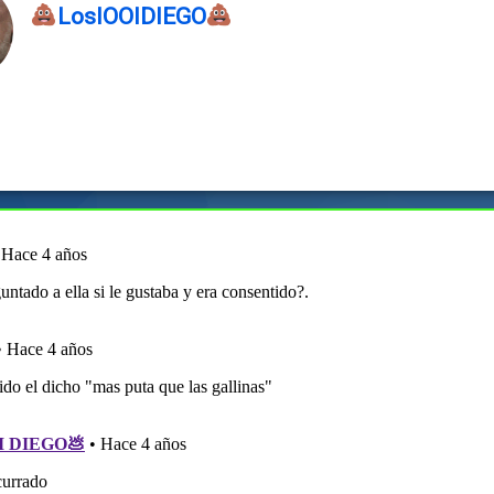
LosIOOIDIEGO
M5OGI3bmZkb2hvb2UxODFoN...