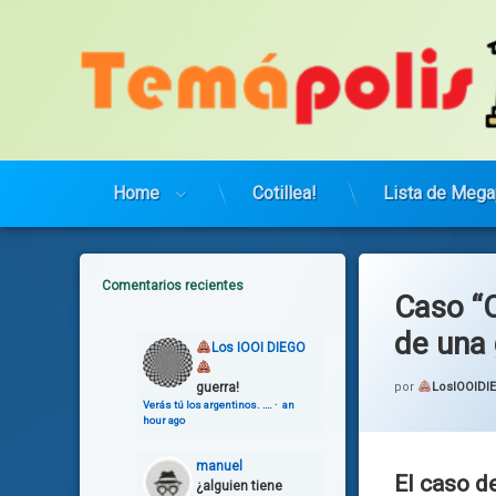
Saltar
al
contenido
Home
Cotillea!
Lista de Mega
Comentarios recientes
Caso “C
de una 
Los IOOI DIEGO
guerra!
por
LosIOOIDI
Verás tú los argentinos. ….
·
an
hour ago
manuel
El caso d
¿alguien tiene