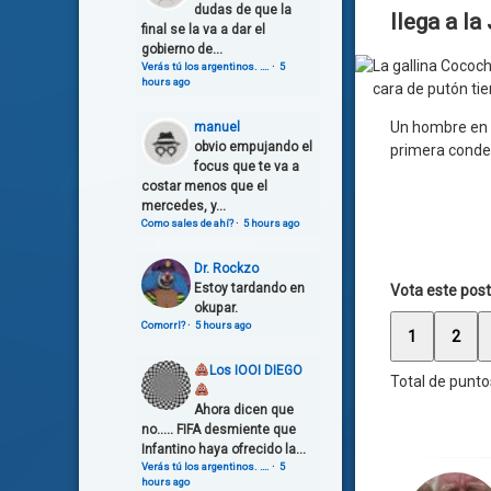
dudas de que la
llega a la
final se la va a dar el
gobierno de...
Verás tú los argentinos. ….
·
5
hours ago
cara de putón tie
Un hombre en 
manuel
obvio empujando el
primera conden
focus que te va a
costar menos que el
mercedes, y...
Como sales de ahí?
·
5 hours ago
Dr. Rockzo
Estoy tardando en
Vota este post
okupar.
Comorrl?
·
5 hours ago
1
2
Los IOOI DIEGO
Total de punto
Ahora dicen que
no..... FIFA desmiente que
Infantino haya ofrecido la...
Verás tú los argentinos. ….
·
5
hours ago