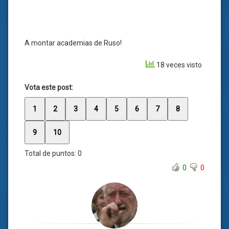
A montar academias de Ruso!
18 veces visto
Vota este post:
1
2
3
4
5
6
7
8
9
10
Total de puntos:
0
0
0