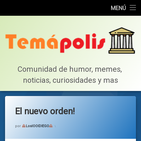
Home
MENÚ
Saltar
Cotillea!
al
contenido
Lista de Megapost
Buscar
Tabla de puntos
Comunidad de humor, memes, 
noticias, curiosidades y mas
Inicio
El nuevo orden!
Categorías:
general
por
LosIOOIDIEGO