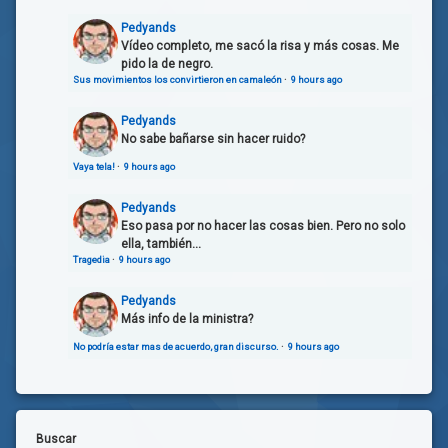
Pedyands
Vídeo completo, me sacó la risa y más cosas. Me
pido la de negro.
Sus movimientos los convirtieron en camaleón
·
9 hours ago
Pedyands
No sabe bañarse sin hacer ruido?
Vaya tela!
·
9 hours ago
Pedyands
Eso pasa por no hacer las cosas bien. Pero no solo
ella, también...
Tragedia
·
9 hours ago
Pedyands
Más info de la ministra?
No podría estar mas de acuerdo, gran discurso.
·
9 hours ago
Buscar