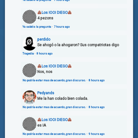
Los IOOI DIEGO
4 pezons
Ya sabéis la pregunta
·
7 hours ago
perdido
Se ahogó o la ahogaron? Sus compatriotas digo
Tragedia
·
8 hours ago
Los IOOI DIEGO
Nos, nos
No podría estar mas de acuerdo, gran discurso.
·
8 hours ago
Pedyands
Me la han colado bien colada.
No podría estar mas de acuerdo, gran discurso.
·
8 hours ago
Los IOOI DIEGO
es IA
No podría estar mas de acuerdo, gran discurso.
·
9 hours ago