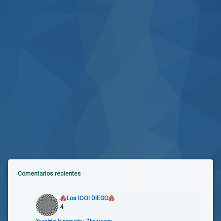
Comentarios recientes
Los IOOI DIEGO
4.
Ya sabéis la pregunta
·
7 hours ago