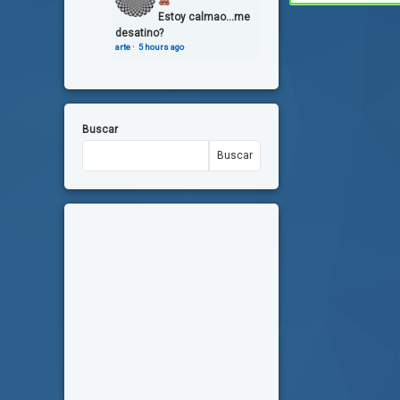
Estoy calmao...me
desatino?
arte
·
5 hours ago
Buscar
Buscar