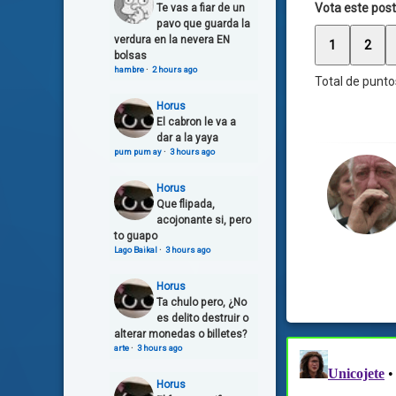
Vota este post
Te vas a fiar de un
pavo que guarda la
verdura en la nevera EN
1
2
bolsas
hambre
·
2 hours ago
Total de punto
Horus
El cabron le va a
dar a la yaya
pum pum ay
·
3 hours ago
Horus
Que flipada,
acojonante si, pero
to guapo
Lago Baikal
·
3 hours ago
Horus
Ta chulo pero, ¿No
es delito destruir o
alterar monedas o billetes?
arte
·
3 hours ago
Horus