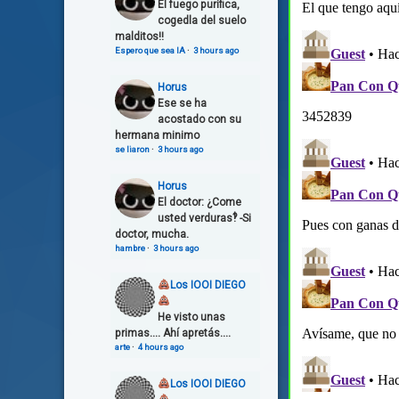
El fuego purifica,
cogedla del suelo
malditos!!
Espero que sea IA
·
3 hours ago
Horus
Ese se ha
acostado con su
hermana minimo
se liaron
·
3 hours ago
Horus
El doctor: ¿Come
usted verduras‽ -Si
doctor, mucha.
hambre
·
3 hours ago
Los IOOI DIEGO
He visto unas
primas.... Ahí apretás....
arte
·
4 hours ago
Los IOOI DIEGO