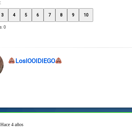
:
3
4
5
6
7
8
9
10
s:
0
LosIOOIDIEGO