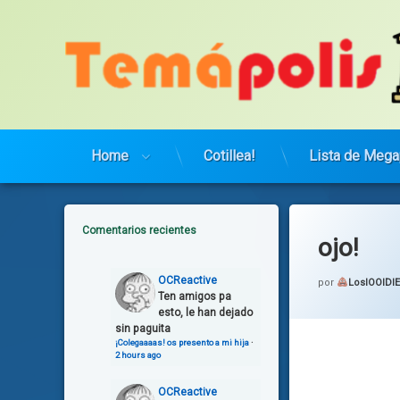
Saltar
al
contenido
Home
Cotillea!
Lista de Mega
Comentarios recientes
ojo!
OCReactive
por
LosIOOIDI
Ten amigos pa
esto, le han dejado
sin paguita
¡Colegaaaas! os presento a mi hija
·
2 hours ago
OCReactive