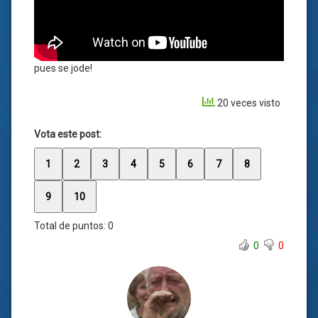
pues se jode!
20 veces visto
Vota este post:
1
2
3
4
5
6
7
8
9
10
Total de puntos:
0
0
0