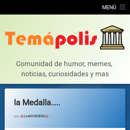
Home
MENÚ
Saltar
Cotillea!
al
contenido
Lista de Megapost
Buscar
Tabla de puntos
Comunidad de humor, memes, 
noticias, curiosidades y mas
Inicio
la Medalla…..
Categorías:
general
por
LosIOOIDIEGO