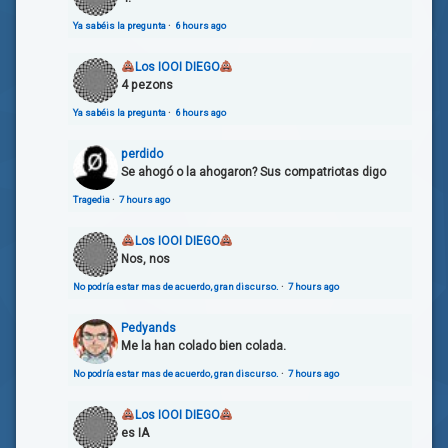
Ya sabéis la pregunta
·
6 hours ago
Los IOOI DIEGO
4 pezons
Ya sabéis la pregunta
·
6 hours ago
perdido
Se ahogó o la ahogaron? Sus compatriotas digo
Tragedia
·
7 hours ago
Los IOOI DIEGO
Nos, nos
No podría estar mas de acuerdo, gran discurso.
·
7 hours ago
Pedyands
Me la han colado bien colada.
No podría estar mas de acuerdo, gran discurso.
·
7 hours ago
Los IOOI DIEGO
es IA