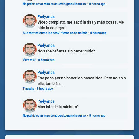
No podría estar mas de acuerdo, gran discurso.
·
8 hours ago
Pedyands
Vídeo completo, me sacó la risa y más cosas. Me
pido la de negro.
Sus movimientos los convirtieron en camaleón
·
8 hours ago
Pedyands
No sabe bañarse sin hacer ruido?
Vaya tela!
·
8 hours ago
Pedyands
Eso pasa por no hacer las cosas bien. Pero no solo
ella, también...
Tragedia
·
8 hours ago
Pedyands
Más info de la ministra?
No podría estar mas de acuerdo, gran discurso.
·
8 hours ago