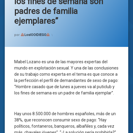
los fines de semana son
padres de familia
ejemplares”
Categorías:
general
por
LosIOOIDIEGO
Mabel Lozano es una de las mayores expertas del
mundo en explotación sexual. Y una de las conclusiones
de su trabajo como experta en el tema es que conoce a
la perfección el perfil de demandantes de sexo de pago:
“Hombre casado que de lunes a jueves va al puticlub y
los fines de semana es un padre de familia ejemplar”.
Hay unos 8.500.000 de hombres españoles, más de un
38%, que reconocen consumir sexo de pago: “Hay
políticos, fontaneros, banqueros, albañiles y, cada vez
más, chavales jóvenes”. “¿La solución sería prohibirla?”,