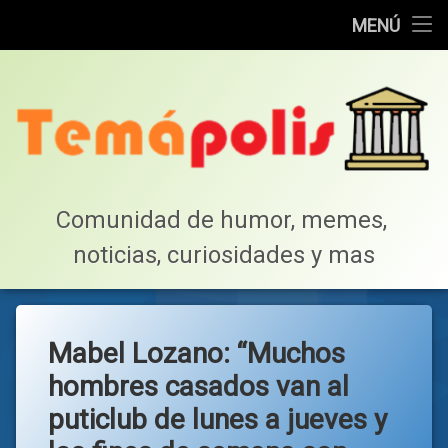
Home
MENÚ
Saltar
Cotillea!
al
contenido
Lista de Megapost
Buscar
Tabla de puntos
Comunidad de humor, memes, 
noticias, curiosidades y mas
Inicio
Mabel Lozano: “Muchos
hombres casados van al
puticlub de lunes a jueves y