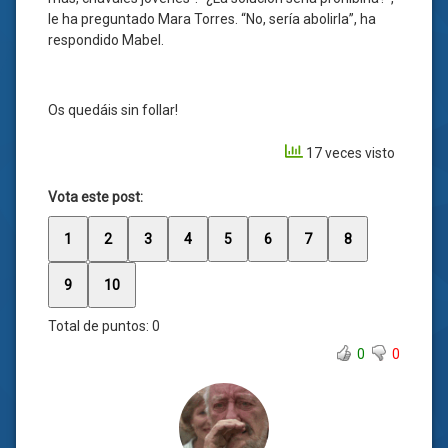
le ha preguntado Mara Torres. “No, sería abolirla”, ha
respondido Mabel.
Os quedáis sin follar!
17 veces visto
Vota este post:
1
2
3
4
5
6
7
8
9
10
Total de puntos:
0
0
0