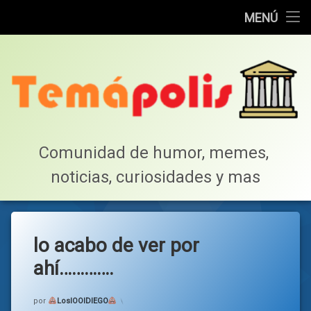
Home
MENÚ
Saltar
Cotillea!
al
contenido
Lista de Megapost
Buscar
Tabla de puntos
Comunidad de humor, memes, 
noticias, curiosidades y mas
Inicio
lo acabo de ver por
ahí………….
Categorías:
general
por
LosIOOIDIEGO