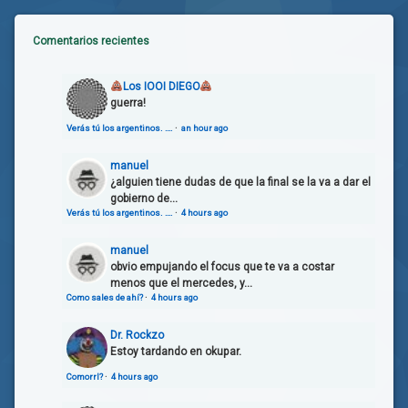
Comentarios recientes
Los IOOI DIEGO
guerra!
Verás tú los argentinos. ….
·
an hour ago
manuel
¿alguien tiene dudas de que la final se la va a dar el
gobierno de...
Verás tú los argentinos. ….
·
4 hours ago
manuel
obvio empujando el focus que te va a costar
menos que el mercedes, y...
Como sales de ahí?
·
4 hours ago
Dr. Rockzo
Estoy tardando en okupar.
Comorrl?
·
4 hours ago