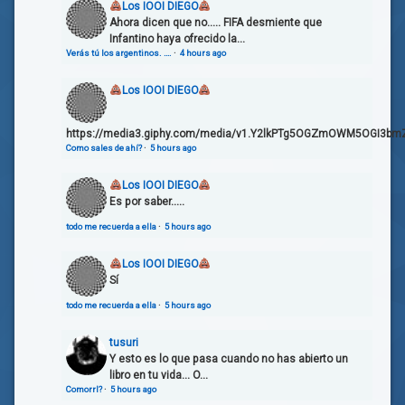
Los IOOI DIEGO
Ahora dicen que no..... FIFA desmiente que
Infantino haya ofrecido la...
Verás tú los argentinos. ….
·
4 hours ago
Los IOOI DIEGO
https://media3.giphy.com/media/v1.Y2lkPTg5OGZmOWM5OGI3bmZ
Como sales de ahí?
·
5 hours ago
Los IOOI DIEGO
Es por saber.....
todo me recuerda a ella
·
5 hours ago
Los IOOI DIEGO
Sí
todo me recuerda a ella
·
5 hours ago
tusuri
Y esto es lo que pasa cuando no has abierto un
libro en tu vida... O...
Comorrl?
·
5 hours ago