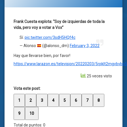
Frank Cuesta explota: “Soy de izquierdas de toda la
vida, pero voy a votar a Vox”
Sí.
pic.twitter.com/3sdH5HQf4c
— Alonso
(@alonso_dm)
February 3, 2022
Hay que llevarse bien, por favor!
https://www.larazon.es/television/20220203/5rpklt2mgvbvbp5
25 veces visto
Vota este post:
1
2
3
4
5
6
7
8
9
10
Total de puntos:
0