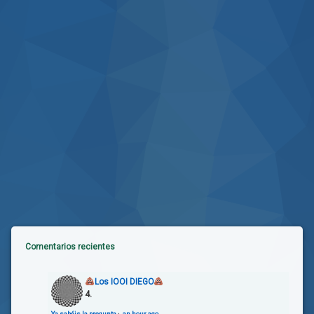
Comentarios recientes
Los IOOI DIEGO
4.
Ya sabéis la pregunta
·
an hour ago