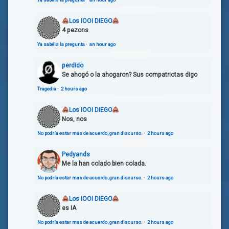
Los IOOI DIEGO
4 pezons
Ya sabéis la pregunta
·
an hour ago
perdido
Se ahogó o la ahogaron? Sus compatriotas digo
Tragedia
·
2 hours ago
Los IOOI DIEGO
Nos, nos
No podría estar mas de acuerdo, gran discurso.
·
2 hours ago
Pedyands
Me la han colado bien colada.
No podría estar mas de acuerdo, gran discurso.
·
2 hours ago
Los IOOI DIEGO
es IA
No podría estar mas de acuerdo, gran discurso.
·
2 hours ago