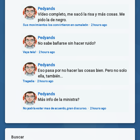
Pedyands
Vídeo completo, me sacó la risa y más cosas. Me
pido la de negro.
Sus movimientos los convirtieron en camaleón
·
2 hours ago
Pedyands
No sabe bañarse sin hacer ruido?
Vaya tela!
·
2 hours ago
Pedyands
Eso pasa por no hacer las cosas bien. Pero no solo
ella, también...
Tragedia
·
2 hours ago
Pedyands
Más info de la ministra?
No podría estar mas de acuerdo, gran discurso.
·
2 hours ago
Buscar