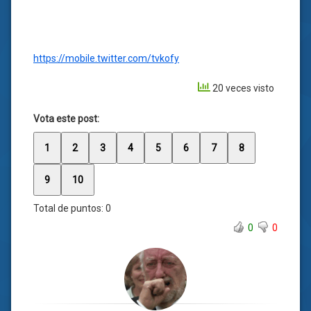
https://mobile.twitter.com/tvkofy
20 veces visto
Vota este post:
1
2
3
4
5
6
7
8
9
10
Total de puntos:
0
0
0