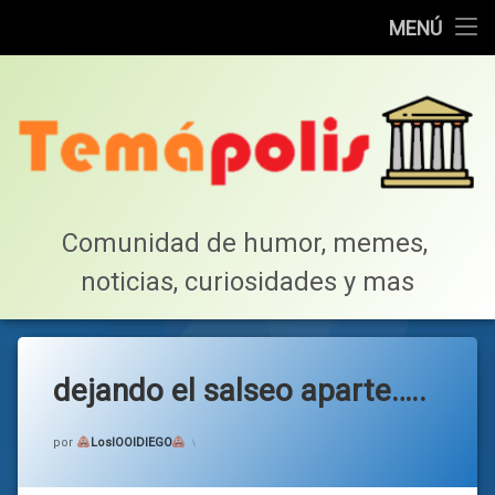
Home
MENÚ
Saltar
Cotillea!
al
contenido
Lista de Megapost
Buscar
Tabla de puntos
Comunidad de humor, memes, 
noticias, curiosidades y mas
Inicio
dejando el salseo aparte…..
Categorías:
general
por
LosIOOIDIEGO