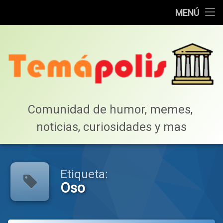
Home
MENÚ
Saltar
Cotillea!
al
contenido
Lista de Megapost
Buscar
Tabla de puntos
Comunidad de humor, memes, 
noticias, curiosidades y mas
Inicio
Etiqueta:
Oso