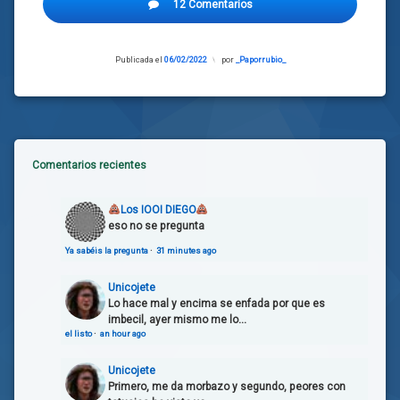
12 Comentarios
En
España
ni la
Publicada el
06/02/2022
Actualizado
por
_Paporrubio_
custodia
el
le
06/02/2022
quitarían
Intento de
asesinato
Comentarios recientes
Oso
Los IOOI DIEGO
eso no se pregunta
Uzbekistán
Ya sabéis la pregunta
·
31 minutes ago
Zoo
Unicojete
Lo hace mal y encima se enfada por que es
imbecil, ayer mismo me lo...
el listo
·
an hour ago
Unicojete
Primero, me da morbazo y segundo, peores con