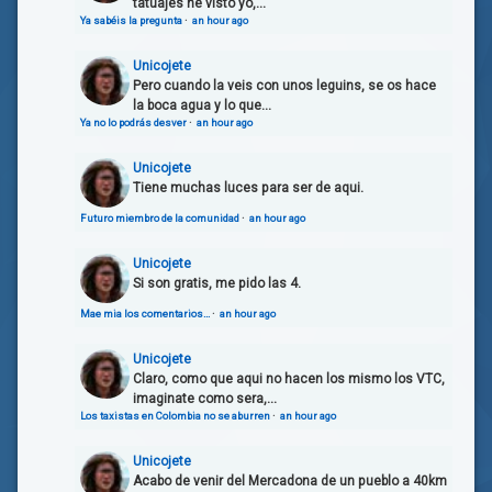
tatuajes he visto yo,...
Ya sabéis la pregunta
·
an hour ago
Unicojete
Pero cuando la veis con unos leguins, se os hace
la boca agua y lo que...
Ya no lo podrás desver
·
an hour ago
Unicojete
Tiene muchas luces para ser de aqui.
Futuro miembro de la comunidad
·
an hour ago
Unicojete
Si son gratis, me pido las 4.
Mae mia los comentarios…
·
an hour ago
Unicojete
Claro, como que aqui no hacen los mismo los VTC,
imaginate como sera,...
Los taxistas en Colombia no se aburren
·
an hour ago
Unicojete
Acabo de venir del Mercadona de un pueblo a 40km