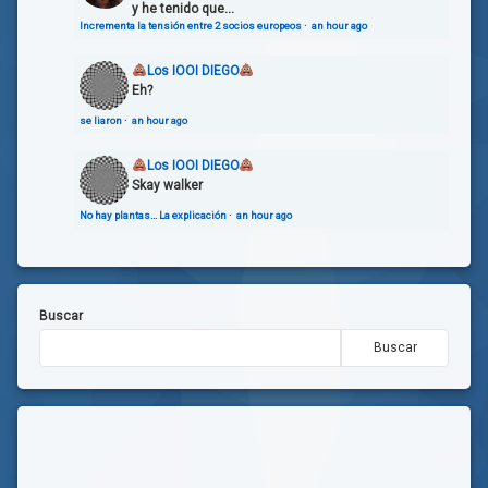
y he tenido que...
Incrementa la tensión entre 2 socios europeos
·
an hour ago
Los IOOI DIEGO
Eh?
se liaron
·
an hour ago
Los IOOI DIEGO
Skay walker
No hay plantas… La explicación
·
an hour ago
Buscar
Buscar