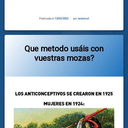
Publicada el
13/02/2022
Actualizado
por
ravencut
el
13/02/2022
Que metodo usáis con
vuestras mozas?
Categorías:
general