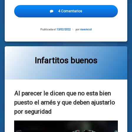
4 Comentarios
Publicada el
13/02/2022
Actualizado
por
ravencut
el
13/02/2022
Infartitos buenos
Categorías:
general
Al parecer le dicen que no esta bien
puesto el arnés y que deben ajustarlo
por seguridad