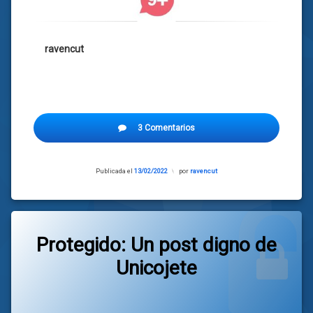
ravencut
3 Comentarios
Publicada el
13/02/2022
Actualizado
por
ravencut
el
13/02/2022
Protegido: Un post digno de
Unicojete
Categorías:
general