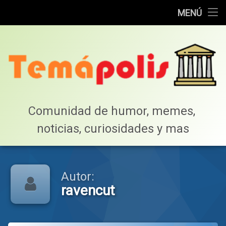
Home
MENÚ
Saltar
Cotillea!
al
contenido
Lista de Megapost
Buscar
Tabla de puntos
Comunidad de humor, memes, 
noticias, curiosidades y mas
Inicio
Autor:
ravencut