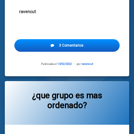
ravencut
3 Comentarios
Publicada el
13/02/2022
Actualizado
por
ravencut
el
13/02/2022
¿que grupo es mas
ordenado?
Categorías:
general