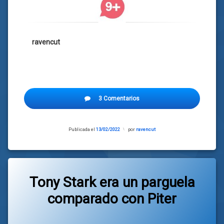
ravencut
3 Comentarios
Publicada el
13/02/2022
Actualizado
por
ravencut
el
12/02/2022
Tony Stark era un parguela
comparado con Piter
Categorías:
general