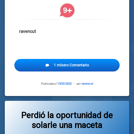
ravencut
1 mísero Comentario
Publicada el
13/02/2022
Actualizado
por
ravencut
el
12/02/2022
Perdió la oportunidad de
solarle una maceta