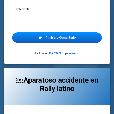
ravencut
1 mísero Comentario
Publicada el
13/02/2022
Actualizado
por
ravencut
el
13/02/2022
￼Aparatoso accidente en
Rally latino
Categorías:
general