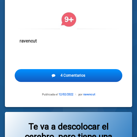
ravencut
4 Comentarios
Publicada el
12/02/2022
Actualizado
por
ravencut
el
12/02/2022
Te va a descolocar el
cerebro, pero tiene una