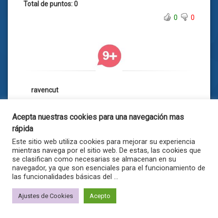
Total de puntos: 0
0
0
ravencut
Acepta nuestras cookies para una navegación mas
rápida
Este sitio web utiliza cookies para mejorar su experiencia
7 Comentarios
mientras navega por el sitio web. De estas, las cookies que
se clasifican como necesarias se almacenan en su
navegador, ya que son esenciales para el funcionamiento de
Publicada el
12/02/2022
Actualizado
por
ravencut
las funcionalidades básicas del ...
el
12/02/2022
Ajustes de Cookies
Acepto