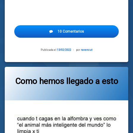
10 Comentarios
Publicada el
13/02/2022
Actualizado
por
ravencut
el
13/02/2022
Como hemos llegado a esto
Categorías:
general