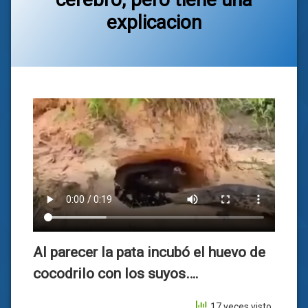
explicacion
Categorías:
general
Al parecer la pata incubó el huevo de
cocodrilo con los suyos….
17 veces visto