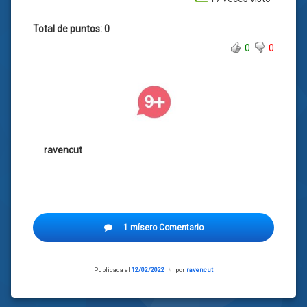
Total de puntos: 0
0
0
ravencut
1 mísero Comentario
Publicada el
12/02/2022
Actualizado
por
ravencut
el
12/02/2022