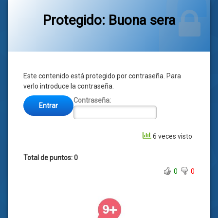
Protegido: Buona sera
Categorías:
general
Este contenido está protegido por contraseña. Para
verlo introduce la contraseña.
Contraseña:
6 veces visto
Total de puntos: 0
0
0