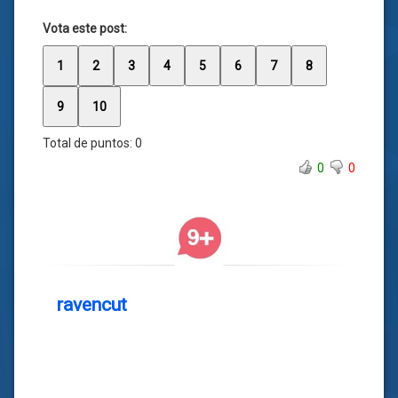
Vota este post:
1
2
3
4
5
6
7
8
9
10
Total de puntos:
0
0
0
ravencut