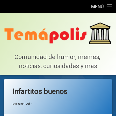
Home
MENÚ
Saltar
Cotillea!
al
contenido
Lista de Megapost
Buscar
Tabla de puntos
Comunidad de humor, memes, 
noticias, curiosidades y mas
Inicio
Infartitos buenos
Categorías:
general
por
ravencut