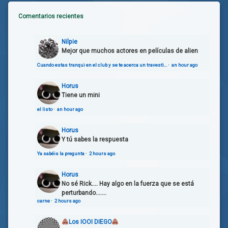
Comentarios recientes
Nilpie
Mejor que muchos actores en películas de alien
Cuando estas tranqui en el club y se te acerca un travesti…
·
an hour ago
Horus
Tiene un mini
el listo
·
an hour ago
Horus
Y tú sabes la respuesta
Ya sabéis la pregunta
·
2 hours ago
Horus
No sé Rick.... Hay algo en la fuerza que se está
perturbando.......
carne
·
2 hours ago
Los IOOI DIEGO