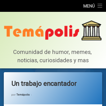
Home
MENÚ
Saltar
Cotillea!
al
contenido
Lista de Megapost
Buscar
Tabla de puntos
Comunidad de humor, memes, 
noticias, curiosidades y mas
Inicio
Un trabajo encantador
Categorías:
general
por
Temápolis