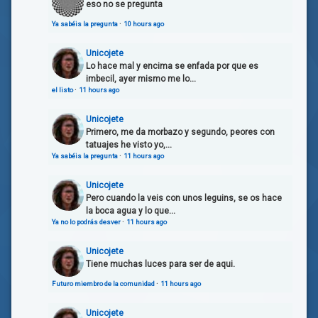
eso no se pregunta
Ya sabéis la pregunta
·
10 hours ago
Unicojete
Lo hace mal y encima se enfada por que es
imbecil, ayer mismo me lo...
el listo
·
11 hours ago
Unicojete
Primero, me da morbazo y segundo, peores con
tatuajes he visto yo,...
Ya sabéis la pregunta
·
11 hours ago
Unicojete
Pero cuando la veis con unos leguins, se os hace
la boca agua y lo que...
Ya no lo podrás desver
·
11 hours ago
Unicojete
Tiene muchas luces para ser de aqui.
Futuro miembro de la comunidad
·
11 hours ago
Unicojete