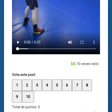
10 veces visto
Vota este post:
1
2
3
4
5
6
7
8
9
10
Total de puntos:
0