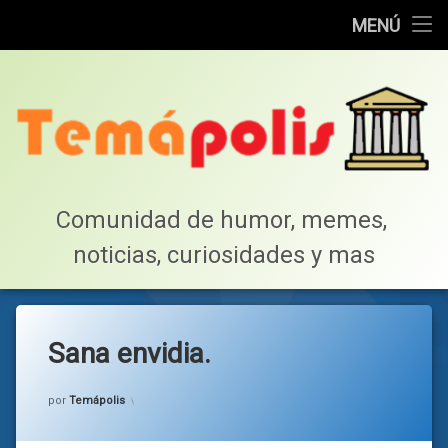
Home
MENÚ
Saltar
Cotillea!
al
contenido
Lista de Megapost
Buscar
Tabla de puntos
Comunidad de humor, memes, 
noticias, curiosidades y mas
Inicio
Sana envidia.
Categorías:
general
por
Temápolis