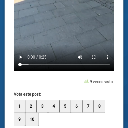
9 veces visto
Vota este post:
1
2
3
4
5
6
7
8
9
10