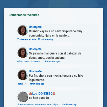
Comentarios recientes
Unicojete
Cuando vayas a un servicio publico muy
concurrido, fijate en la gente,...
Trolear es un arte
·
10 minutes ago
Unicojete
Se pasa la manguera con el cabezal de
desatranco, con la cadena.
cómo pasan la cadena?
·
12 minutes ago
Unicojete
Por fin, ahora esa monja, tendra a su hijo
legalmente.
Joer!
·
13 minutes ago
Los IOOI DIEGO
se han pasado
Por cosas como estas mola tener hijos.
·
14 minutes ago