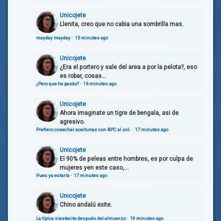
Unicojete
Llenita, creo que no cabia una sombrilla mas.
mayday mayday
·
15 minutes ago
Unicojete
¿Era el portero y sale del area a por la pelota?, eso
es robar, cosas...
¿Pero que ha pasáo?
·
16 minutes ago
Unicojete
Ahora imaginate un tigre de bengala, asi de
agresivo.
Prefiero cosechar aceitunas con 40ºC al sol.
·
17 minutes ago
Unicojete
El 90% de peleas entre hombres, es por culpa de
mujeres yen este caso,...
Pues ya estaría
·
17 minutes ago
Unicojete
Chino andalú exite.
La típica siestecita después del almuerzo
·
19 minutes ago