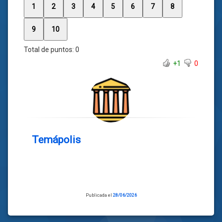
1
2
3
4
5
6
7
8
9
10
Total de puntos:
0
+1
0
Temápolis
Publicada el
28/06/2026