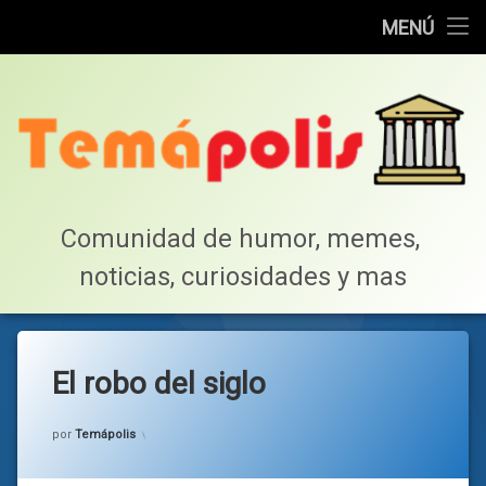
Home
MENÚ
Saltar
Cotillea!
al
contenido
Lista de Megapost
Buscar
Tabla de puntos
Comunidad de humor, memes, 
noticias, curiosidades y mas
Inicio
El robo del siglo
Categorías:
general
por
Temápolis