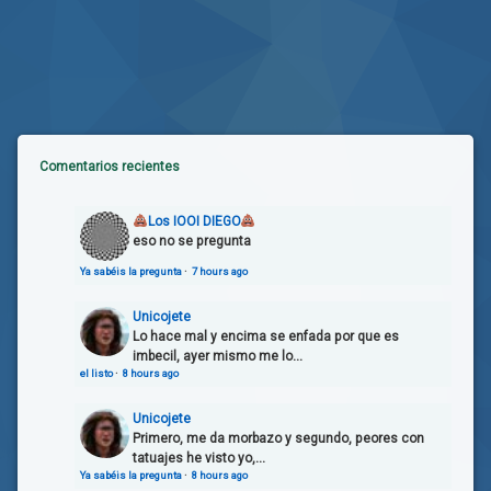
Comentarios recientes
Los IOOI DIEGO
eso no se pregunta
Ya sabéis la pregunta
·
7 hours ago
Unicojete
Lo hace mal y encima se enfada por que es
imbecil, ayer mismo me lo...
el listo
·
8 hours ago
Unicojete
Primero, me da morbazo y segundo, peores con
tatuajes he visto yo,...
Ya sabéis la pregunta
·
8 hours ago