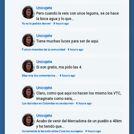
Unicojete
Pero cuando la veis con unos leguins, se os hace
la boca agua y lo que...
Ya no lo podrás desver
·
8 hours ago
Unicojete
Tiene muchas luces para ser de aqui.
Futuro miembro de la comunidad
·
8 hours ago
Unicojete
Si son gratis, me pido las 4.
Mae mia los comentarios…
·
8 hours ago
Unicojete
Claro, como que aqui no hacen los mismo los VTC,
imaginate como sera,...
Los taxistas en Colombia no se aburren
·
8 hours ago
Unicojete
Acabo de venir del Mercadona de un pueblo a 40km
y he tenido que...
Incrementa la tensión entre 2 socios europeos
·
8 hours ago