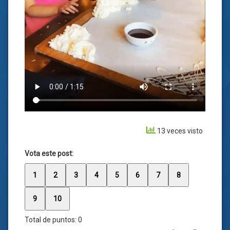
13 veces visto
Vota este post:
1
2
3
4
5
6
7
8
9
10
Total de puntos:
0