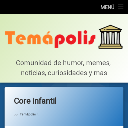
Home
MENÚ
Saltar
Cotillea!
al
contenido
Lista de Megapost
Buscar
Tabla de puntos
Comunidad de humor, memes, 
noticias, curiosidades y mas
Inicio
Core infantil
Categorías:
general
por
Temápolis