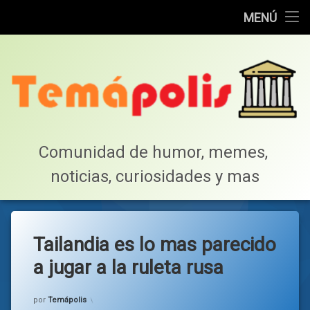
Home
MENÚ
Saltar
Cotillea!
al
contenido
Lista de Megapost
Buscar
Tabla de puntos
Comunidad de humor, memes, 
noticias, curiosidades y mas
Inicio
Tailandia es lo mas parecido
a jugar a la ruleta rusa
Categorías:
general
por
Temápolis