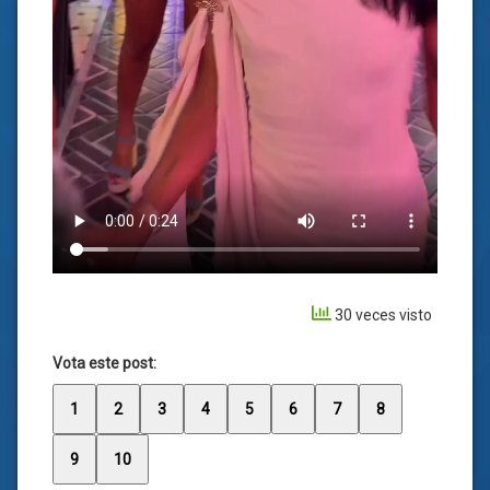
30 veces visto
Vota este post:
1
2
3
4
5
6
7
8
9
10