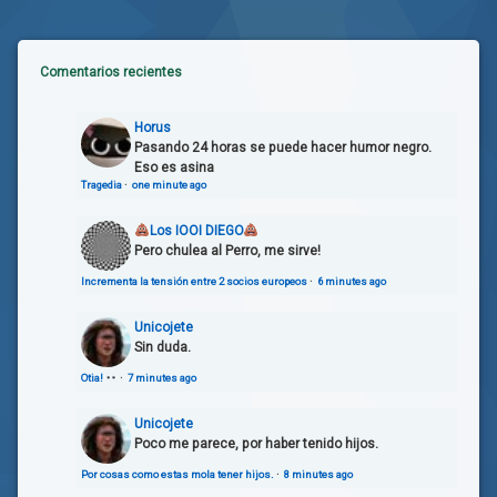
Comentarios recientes
Horus
Pasando 24 horas se puede hacer humor negro.
Eso es asina
Tragedia
·
one minute ago
Los IOOI DIEGO
Pero chulea al Perro, me sirve!
Incrementa la tensión entre 2 socios europeos
·
6 minutes ago
Unicojete
Sin duda.
Otia!
·
7 minutes ago
Unicojete
Poco me parece, por haber tenido hijos.
Por cosas como estas mola tener hijos.
·
8 minutes ago