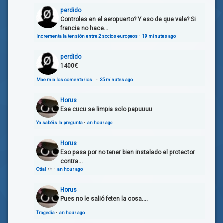
perdido
Controles en el aeropuerto? Y eso de que vale? Si
francia no hace...
Incrementa la tensión entre 2 socios europeos
·
19 minutes ago
perdido
1400€
Mae mia los comentarios…
·
35 minutes ago
Horus
Ese cucu se limpia solo papuuuu
Ya sabéis la pregunta
·
an hour ago
Horus
Eso pasa por no tener bien instalado el protector
contra...
Otia!
·
an hour ago
Horus
Pues no le salió feten la cosa....
Tragedia
·
an hour ago