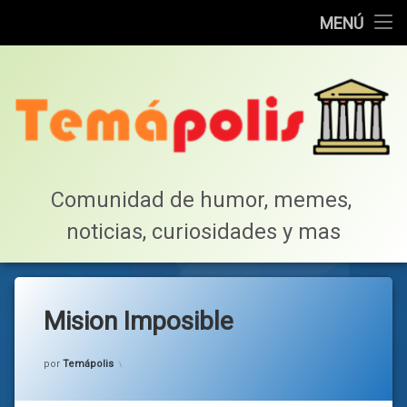
Home
MENÚ
Saltar
Cotillea!
al
contenido
Lista de Megapost
Buscar
Tabla de puntos
Comunidad de humor, memes, 
noticias, curiosidades y mas
Inicio
Mision Imposible
Categorías:
general
por
Temápolis