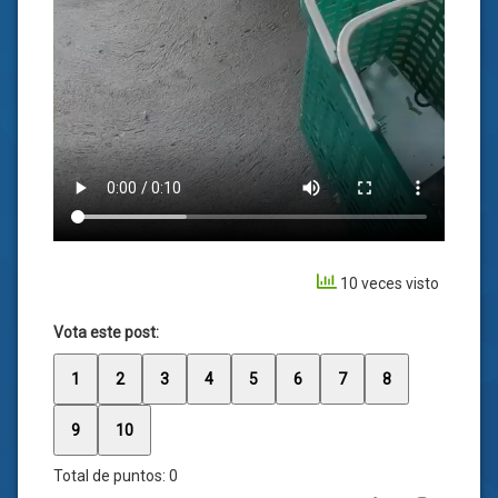
10 veces visto
Vota este post:
1
2
3
4
5
6
7
8
9
10
Total de puntos:
0