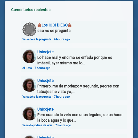
Comentarios recientes
Los IOOI DIEGO
eso no se pregunta
Ya sabéis la pregunta
·
6 hours ago
Unicojete
Lo hace mal y encima se enfada por que es
imbecil, ayer mismo me lo...
el listo
·
7 hours ago
Unicojete
Primero, me da morbazo y segundo, peores con
tatuajes he visto yo,...
Ya sabéis la pregunta
·
7 hours ago
Unicojete
Pero cuando la veis con unos leguins, se os hace
la boca agua y lo que...
Ya no lo podrás desver
·
7 hours ago
Unicojete