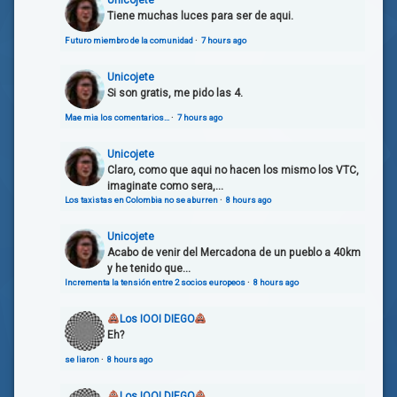
Tiene muchas luces para ser de aqui.
Futuro miembro de la comunidad
·
7 hours ago
Unicojete
Si son gratis, me pido las 4.
Mae mia los comentarios…
·
7 hours ago
Unicojete
Claro, como que aqui no hacen los mismo los VTC,
imaginate como sera,...
Los taxistas en Colombia no se aburren
·
8 hours ago
Unicojete
Acabo de venir del Mercadona de un pueblo a 40km
y he tenido que...
Incrementa la tensión entre 2 socios europeos
·
8 hours ago
Los IOOI DIEGO
Eh?
se liaron
·
8 hours ago
Los IOOI DIEGO