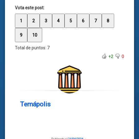
Vota este post:
1
2
3
4
5
6
7
8
9
10
Total de puntos:
7
+2
0
Temápolis
Publicada el
24/06/2026
Actualizado