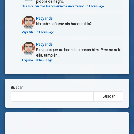
pido la de negro.
Sus movimientos los convirtieron en camaleón
·
10 hours ago
Pedyands
No sabe bañarse sin hacer ruido?
Vaya tela!
·
10 hours ago
Pedyands
Eso pasa por no hacer las cosas bien. Pero no solo
ella, también...
Tragedia
·
10 hours ago
Buscar
Buscar