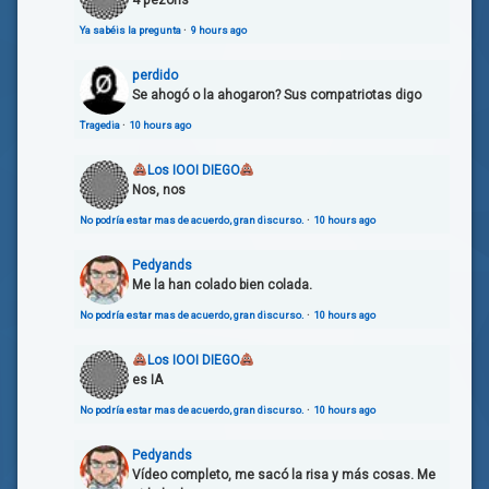
4 pezons
Ya sabéis la pregunta
·
9 hours ago
perdido
Se ahogó o la ahogaron? Sus compatriotas digo
Tragedia
·
10 hours ago
Los IOOI DIEGO
Nos, nos
No podría estar mas de acuerdo, gran discurso.
·
10 hours ago
Pedyands
Me la han colado bien colada.
No podría estar mas de acuerdo, gran discurso.
·
10 hours ago
Los IOOI DIEGO
es IA
No podría estar mas de acuerdo, gran discurso.
·
10 hours ago
Pedyands
Vídeo completo, me sacó la risa y más cosas. Me