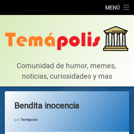
Home
MENÚ
Saltar
Cotillea!
al
contenido
Lista de Megapost
Buscar
Tabla de puntos
Comunidad de humor, memes, 
noticias, curiosidades y mas
Inicio
Bendita inocencia
Categorías:
general
por
Temápolis