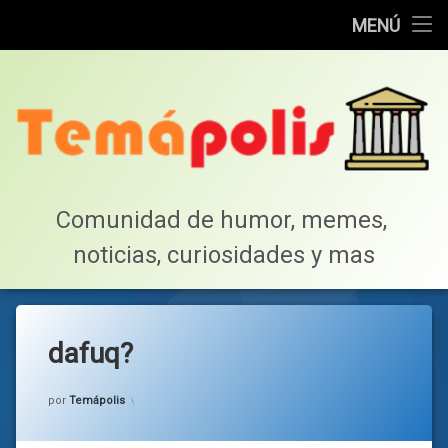
Home
MENÚ
Saltar
Cotillea!
al
contenido
Lista de Megapost
Buscar
Tabla de puntos
Comunidad de humor, memes, 
noticias, curiosidades y mas
Inicio
dafuq?
Categorías:
general
por
Temápolis