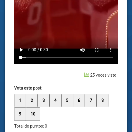
25 veces visto
Vota este post:
1
2
3
4
5
6
7
8
9
10
Total de puntos:
0