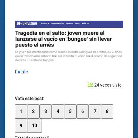
fuente
24 veces visto
Vota este post:
1
2
3
4
5
6
7
8
9
10