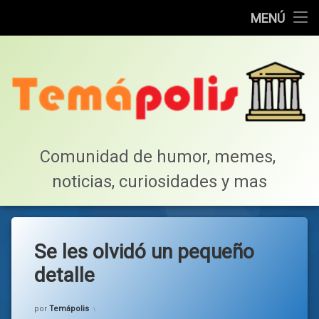
Home
MENÚ
Saltar
Cotillea!
al
contenido
Lista de Megapost
Buscar
Tabla de puntos
Comunidad de humor, memes, 
noticias, curiosidades y mas
Inicio
Se les olvidó un pequeño
detalle
Categorías:
general
por
Temápolis