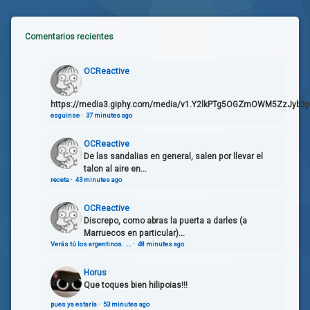
Comentarios recientes
OCReactive
https://media3.giphy.com/media/v1.Y2lkPTg5OGZmOWM5ZzJyb3
esguinse
·
37 minutes ago
OCReactive
De las sandalias en general, salen por llevar el
talon al aire en...
receta
·
43 minutes ago
OCReactive
Discrepo, como abras la puerta a darles (a
Marruecos en particular)...
Verás tú los argentinos. ….
·
48 minutes ago
Horus
Que toques bien hilipoias!!!
pues ya estaría
·
53 minutes ago