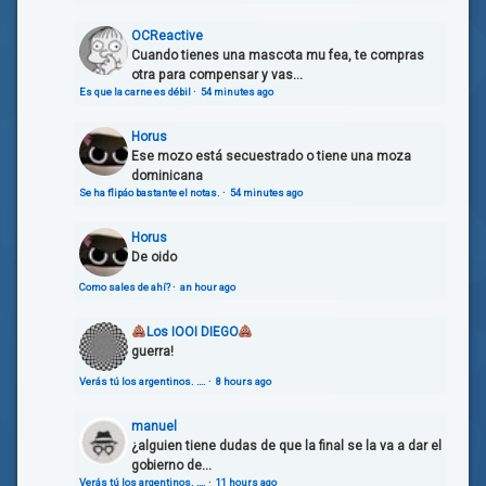
OCReactive
Cuando tienes una mascota mu fea, te compras
otra para compensar y vas...
Es que la carne es débil
·
54 minutes ago
Horus
Ese mozo está secuestrado o tiene una moza
dominicana
Se ha flipáo bastante el notas.
·
54 minutes ago
Horus
De oido
Como sales de ahí?
·
an hour ago
Los IOOI DIEGO
guerra!
Verás tú los argentinos. ….
·
8 hours ago
manuel
¿alguien tiene dudas de que la final se la va a dar el
gobierno de...
Verás tú los argentinos. ….
·
11 hours ago