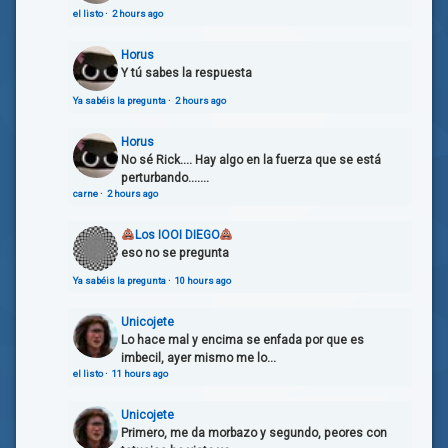
el listo
·
2 hours ago
Horus
Y tú sabes la respuesta
Ya sabéis la pregunta
·
2 hours ago
Horus
No sé Rick.... Hay algo en la fuerza que se está
perturbando.......
carne
·
2 hours ago
Los IOOI DIEGO
eso no se pregunta
Ya sabéis la pregunta
·
10 hours ago
Unicojete
Lo hace mal y encima se enfada por que es
imbecil, ayer mismo me lo...
el listo
·
11 hours ago
Unicojete
Primero, me da morbazo y segundo, peores con