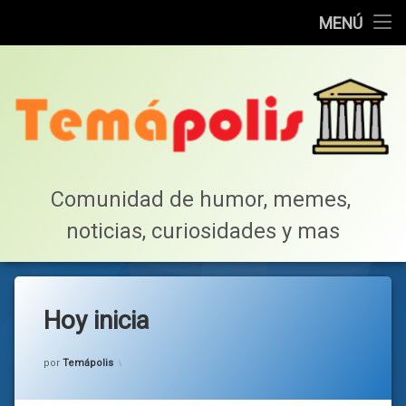
Home
MENÚ
Saltar
Cotillea!
al
contenido
Lista de Megapost
Buscar
Tabla de puntos
Comunidad de humor, memes, 
noticias, curiosidades y mas
Inicio
Hoy inicia
Categorías:
general
por
Temápolis