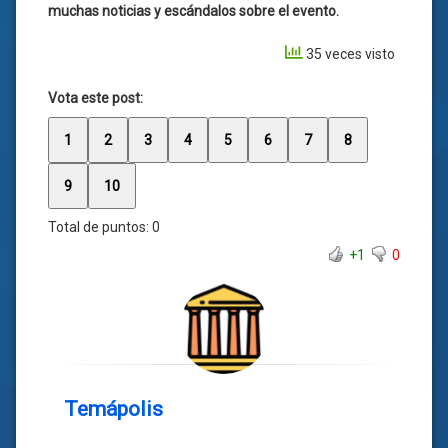
muchas noticias y escándalos sobre el evento.
35 veces visto
Vota este post:
1
2
3
4
5
6
7
8
9
10
Total de puntos:
0
+1
0
Temápolis