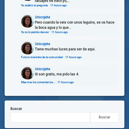
tatuajes he visto yo,...
Ya sabéis la pregunta
·
11 hours ago
Unicojete
Pero cuando la veis con unos leguins, se os hace
la boca agua y lo que...
Ya no lo podrás desver
·
11 hours ago
Unicojete
Tiene muchas luces para ser de aqui.
Futuro miembro de la comunidad
·
11 hours ago
Unicojete
Si son gratis, me pido las 4.
Mae mia los comentarios…
·
11 hours ago
Buscar
Buscar