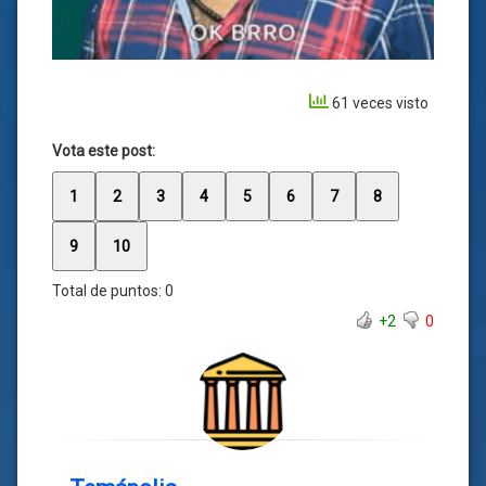
61 veces visto
Vota este post:
1
2
3
4
5
6
7
8
9
10
Total de puntos:
0
+2
0