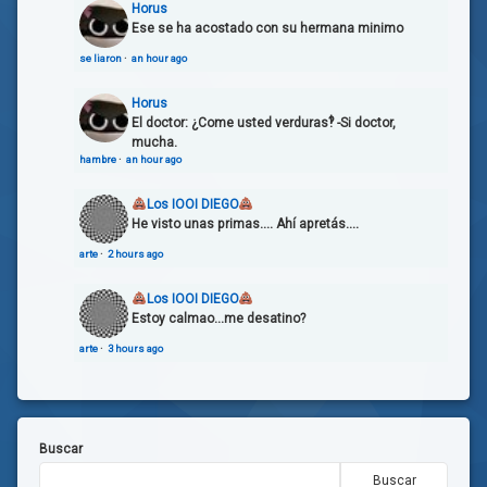
Horus
Ese se ha acostado con su hermana minimo
se liaron
·
an hour ago
Horus
El doctor: ¿Come usted verduras‽ -Si doctor,
mucha.
hambre
·
an hour ago
Los IOOI DIEGO
He visto unas primas.... Ahí apretás....
arte
·
2 hours ago
Los IOOI DIEGO
Estoy calmao...me desatino?
arte
·
3 hours ago
Buscar
Buscar