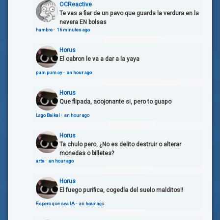
OCReactive
Te vas a fiar de un pavo que guarda la verdura en la
nevera EN bolsas
hambre
·
16 minutes ago
Horus
El cabron le va a dar a la yaya
pum pum ay
·
an hour ago
Horus
Que flipada, acojonante si, pero to guapo
Lago Baikal
·
an hour ago
Horus
Ta chulo pero, ¿No es delito destruir o alterar
monedas o billetes?
arte
·
an hour ago
Horus
El fuego purifica, cogedla del suelo malditos!!
Espero que sea IA
·
an hour ago