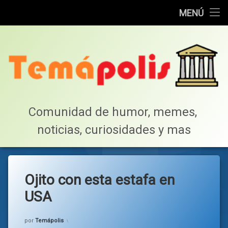
Home
MENÚ
Saltar
Cotillea!
al
contenido
Lista de Megapost
Buscar
Tabla de puntos
Comunidad de humor, memes, 
noticias, curiosidades y mas
Inicio
Ojito con esta estafa en
USA
Categorías:
general
por
Temápolis