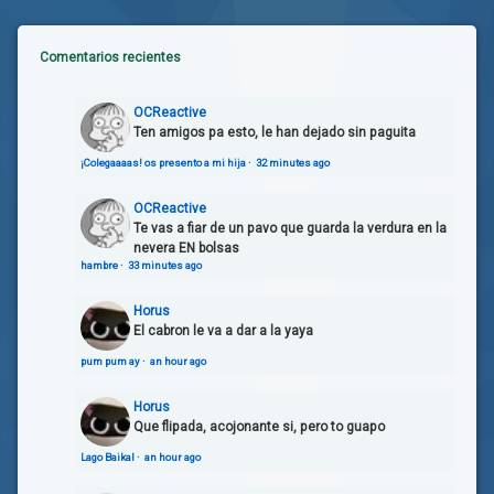
Comentarios recientes
OCReactive
Ten amigos pa esto, le han dejado sin paguita
¡Colegaaaas! os presento a mi hija
·
32 minutes ago
OCReactive
Te vas a fiar de un pavo que guarda la verdura en la
nevera EN bolsas
hambre
·
33 minutes ago
Horus
El cabron le va a dar a la yaya
pum pum ay
·
an hour ago
Horus
Que flipada, acojonante si, pero to guapo
Lago Baikal
·
an hour ago