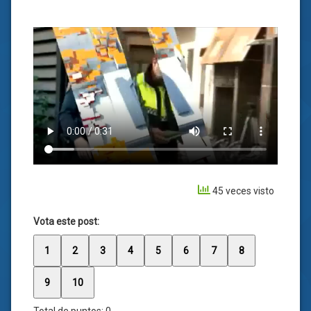
45 veces visto
Vota este post:
1
2
3
4
5
6
7
8
9
10
Total de puntos:
0