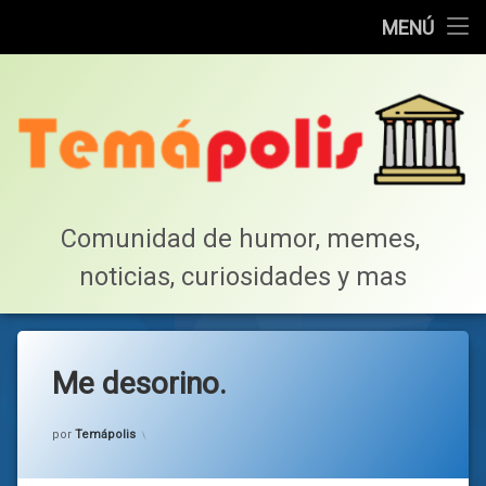
Home
MENÚ
Saltar
Cotillea!
al
contenido
Lista de Megapost
Buscar
Tabla de puntos
Comunidad de humor, memes, 
noticias, curiosidades y mas
Inicio
Me desorino.
Categorías:
general
por
Temápolis