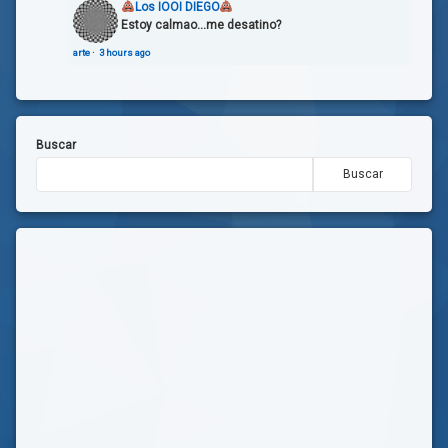
Los IOOI DIEGO
Estoy calmao...me desatino?
arte
·
3 hours ago
Buscar
Buscar