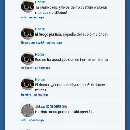
Horus
Ta chulo pero, ¿No es delito destruir o alterar
monedas o billetes?
arte
·
an hour ago
Horus
El fuego purifica, cogedla del suelo malditos!!
Espero que sea IA
·
an hour ago
Horus
Ese se ha acostado con su hermana minimo
se liaron
·
an hour ago
Horus
El doctor: ¿Come usted verduras‽ -Si doctor,
mucha.
hambre
·
an hour ago
Los IOOI DIEGO
He visto unas primas.... Ahí apretás....
arte
·
2 hours ago