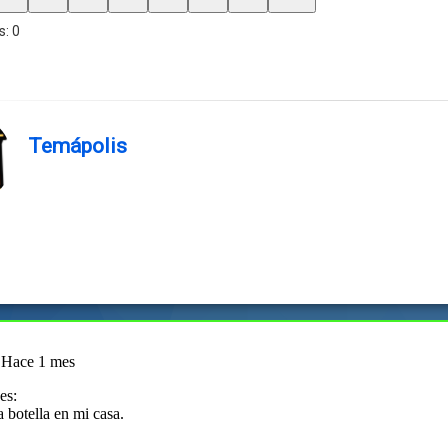
s:
0
Temápolis