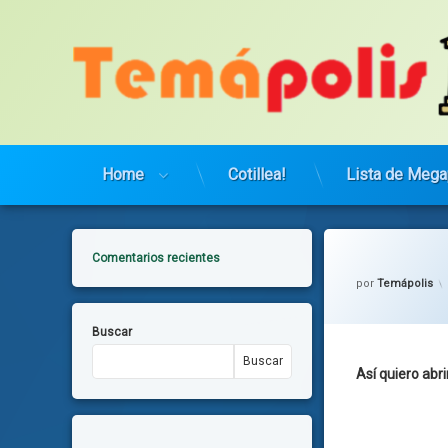
Saltar
al
contenido
Home
Cotillea!
Lista de Mega
Comentarios recientes
por
Temápolis
Buscar
Buscar
Así quiero abr