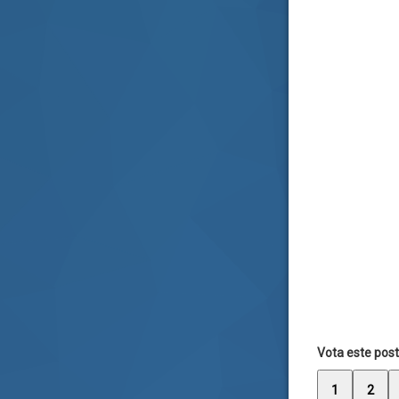
Vota este post
1
2