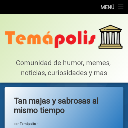
Home
MENÚ
Saltar
Cotillea!
al
contenido
Lista de Megapost
Buscar
Tabla de puntos
Comunidad de humor, memes, 
noticias, curiosidades y mas
Inicio
Tan majas y sabrosas al
mismo tiempo
Categorías:
general
por
Temápolis