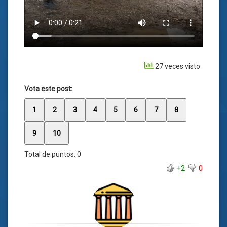
27 veces visto
Vota este post:
1
2
3
4
5
6
7
8
9
10
Total de puntos:
0
+2
0