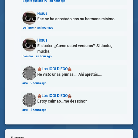
Espero que sea IA
·
an hour ago
Horus
Ese se ha acostado con su hermana minimo
se liaron
·
an hour ago
Horus
El doctor: ¿Come usted verduras‽ -Si doctor,
mucha.
hambre
·
an hour ago
Los IOOI DIEGO
He visto unas primas.... Ahí apretás....
arte
·
2 hours ago
Los IOOI DIEGO
Estoy calmao...me desatino?
arte
·
3 hours ago