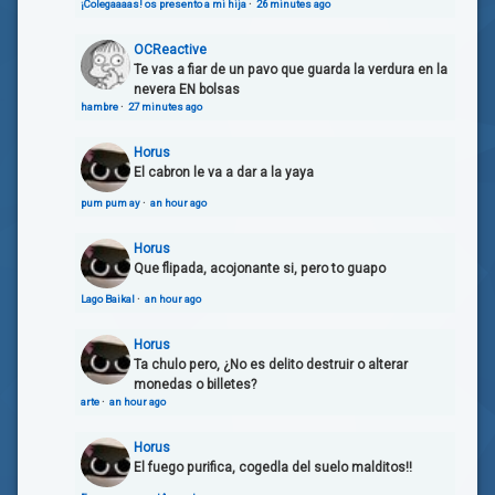
¡Colegaaaas! os presento a mi hija
·
26 minutes ago
OCReactive
Te vas a fiar de un pavo que guarda la verdura en la
nevera EN bolsas
hambre
·
27 minutes ago
Horus
El cabron le va a dar a la yaya
pum pum ay
·
an hour ago
Horus
Que flipada, acojonante si, pero to guapo
Lago Baikal
·
an hour ago
Horus
Ta chulo pero, ¿No es delito destruir o alterar
monedas o billetes?
arte
·
an hour ago
Horus
El fuego purifica, cogedla del suelo malditos!!