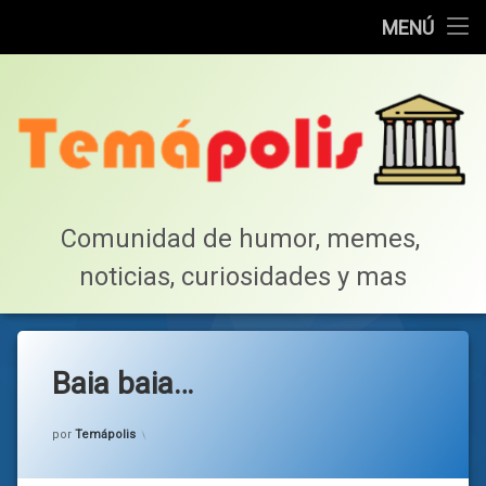
Home
MENÚ
Saltar
Cotillea!
al
contenido
Lista de Megapost
Buscar
Tabla de puntos
Comunidad de humor, memes, 
noticias, curiosidades y mas
Inicio
Baia baia…
Categorías:
general
por
Temápolis