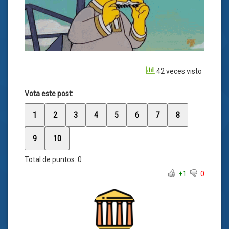
42 veces visto
Vota este post:
1
2
3
4
5
6
7
8
9
10
Total de puntos:
0
+1
0