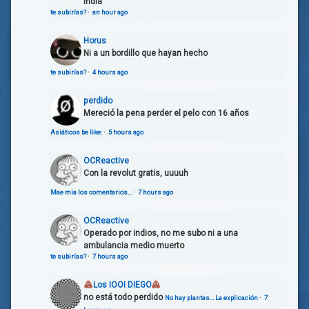
India
te subirías?
·
an hour ago
Horus
Ni a un bordillo que hayan hecho
te subirías?
·
4 hours ago
perdido
Mereció la pena perder el pelo con 16 años
Asiáticos be like:
·
5 hours ago
OCReactive
Con la revolut gratis, uuuuh
Mae mia los comentarios…
·
7 hours ago
OCReactive
Operado por indios, no me subo ni a una
ambulancia medio muerto
te subirías?
·
7 hours ago
Los IOOI DIEGO
no está todo perdido
No hay plantas… La explicación
·
7