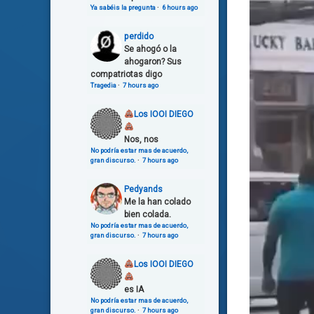
Ya sabéis la pregunta
·
6 hours ago
perdido
Se ahogó o la
ahogaron? Sus
compatriotas digo
Tragedia
·
7 hours ago
Los IOOI DIEGO
Nos, nos
No podría estar mas de acuerdo,
gran discurso.
·
7 hours ago
Pedyands
Me la han colado
bien colada.
No podría estar mas de acuerdo,
gran discurso.
·
7 hours ago
Los IOOI DIEGO
es IA
No podría estar mas de acuerdo,
gran discurso.
·
7 hours ago