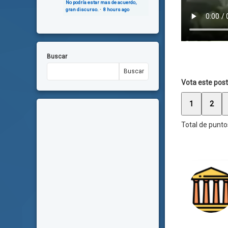
No podría estar mas de acuerdo,
gran discurso.
·
8 hours ago
Buscar
Buscar
Vota este post
1
2
Total de punto