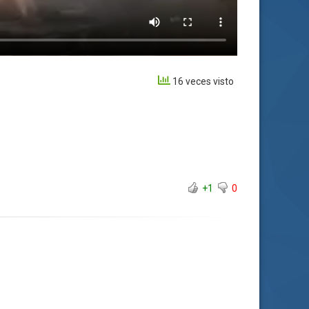
16 veces visto
+1
0