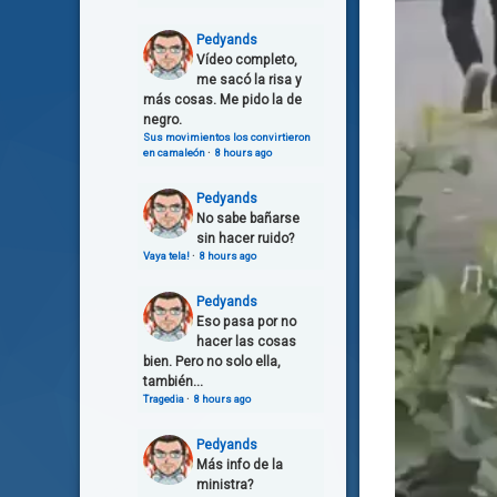
Pedyands
Vídeo completo,
me sacó la risa y
más cosas. Me pido la de
negro.
Sus movimientos los convirtieron
en camaleón
·
8 hours ago
Pedyands
No sabe bañarse
sin hacer ruido?
Vaya tela!
·
8 hours ago
Pedyands
Eso pasa por no
hacer las cosas
bien. Pero no solo ella,
también...
Tragedia
·
8 hours ago
Pedyands
Más info de la
ministra?