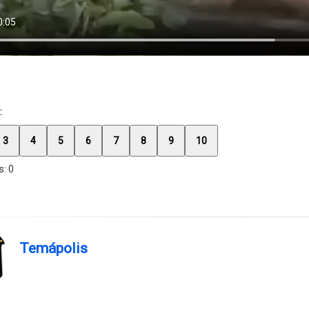
:
3
4
5
6
7
8
9
10
s:
0
Temápolis