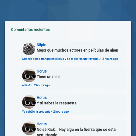
Comentarios recientes
Nilpie
Mejor que muchos actores en películas de alien
Cuando estas tranqui en el club y se te acerca un travesti…
·
2 hours ago
Horus
Tiene un mini
el listo
·
2 hours ago
Horus
Y tú sabes la respuesta
Ya sabéis la pregunta
·
2 hours ago
Horus
No sé Rick.... Hay algo en la fuerza que se está
perturbando.......