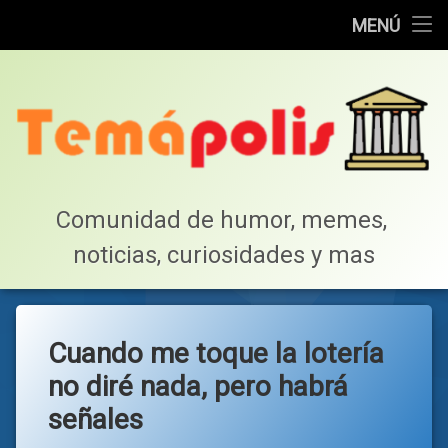
Home
MENÚ
Saltar
Cotillea!
al
contenido
Lista de Megapost
Buscar
Tabla de puntos
Comunidad de humor, memes, 
noticias, curiosidades y mas
Inicio
Cuando me toque la lotería
no diré nada, pero habrá
señales