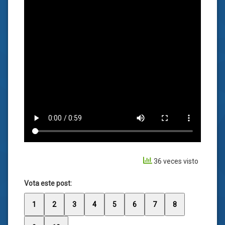
36 veces visto
Vota este post:
1
2
3
4
5
6
7
8