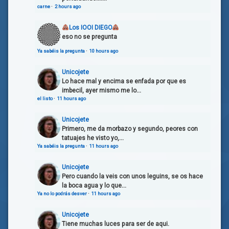
carne
·
2 hours ago
Los IOOI DIEGO
eso no se pregunta
Ya sabéis la pregunta
·
10 hours ago
Unicojete
Lo hace mal y encima se enfada por que es
imbecil, ayer mismo me lo...
el listo
·
11 hours ago
Unicojete
Primero, me da morbazo y segundo, peores con
tatuajes he visto yo,...
Ya sabéis la pregunta
·
11 hours ago
Unicojete
Pero cuando la veis con unos leguins, se os hace
la boca agua y lo que...
Ya no lo podrás desver
·
11 hours ago
Unicojete
Tiene muchas luces para ser de aqui.