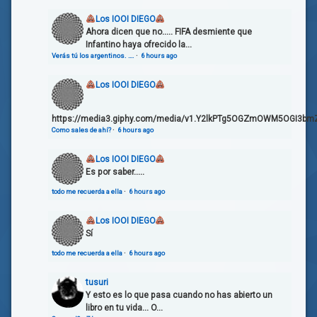
Los IOOI DIEGO
Ahora dicen que no..... FIFA desmiente que
Infantino haya ofrecido la...
Verás tú los argentinos. ….
·
6 hours ago
Los IOOI DIEGO
https://media3.giphy.com/media/v1.Y2lkPTg5OGZmOWM5OGI3bmZ
Como sales de ahí?
·
6 hours ago
Los IOOI DIEGO
Es por saber.....
todo me recuerda a ella
·
6 hours ago
Los IOOI DIEGO
Sí
todo me recuerda a ella
·
6 hours ago
tusuri
Y esto es lo que pasa cuando no has abierto un
libro en tu vida... O...