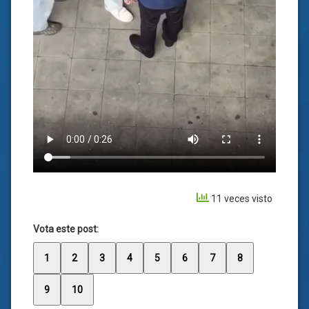
11 veces visto
Vota este post:
1
2
3
4
5
6
7
8
9
10