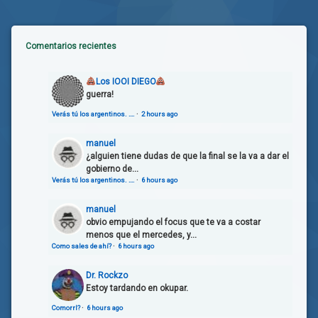
Comentarios recientes
Los IOOI DIEGO
guerra!
Verás tú los argentinos. ….
·
2 hours ago
manuel
¿alguien tiene dudas de que la final se la va a dar el
gobierno de...
Verás tú los argentinos. ….
·
6 hours ago
manuel
obvio empujando el focus que te va a costar
menos que el mercedes, y...
Como sales de ahí?
·
6 hours ago
Dr. Rockzo
Estoy tardando en okupar.
Comorrl?
·
6 hours ago