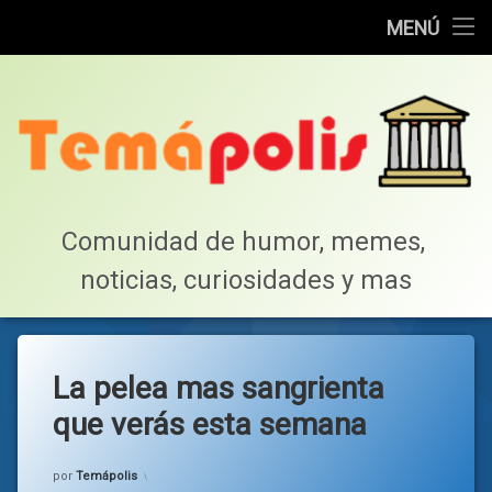
Home
MENÚ
Saltar
Cotillea!
al
contenido
Lista de Megapost
Buscar
Tabla de puntos
Comunidad de humor, memes, 
noticias, curiosidades y mas
Inicio
La pelea mas sangrienta
que verás esta semana
Categorías:
general
por
Temápolis