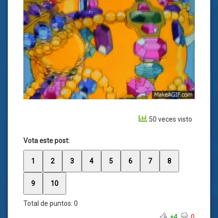
50 veces visto
Vota este post:
1
2
3
4
5
6
7
8
9
10
Total de puntos:
0
+4
0