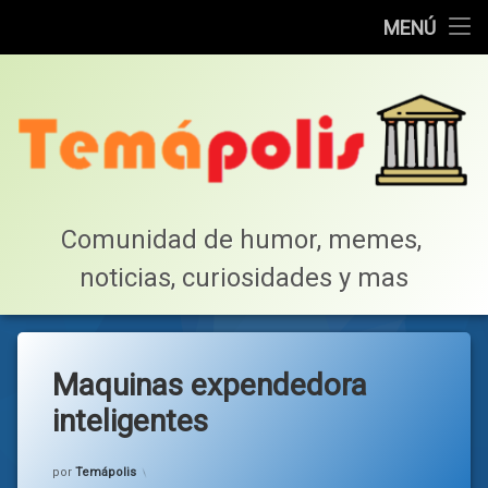
Home
MENÚ
Saltar
Cotillea!
al
contenido
Lista de Megapost
Buscar
Tabla de puntos
Comunidad de humor, memes, 
noticias, curiosidades y mas
Inicio
Maquinas expendedora
inteligentes
Categorías:
general
por
Temápolis