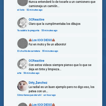
Nunca entenderé lo de tocarle a un camionero que
camioneja un camión...
el listo
·
52 minutes ago
OCReactive
Claro que la cumplimentaba los dibujos
Ya sabéis la pregunta
·
53 minutes ago
Los IOOI DIEGO
Fui en moto y líe un alboroto!
El chulito de carretera
·
55 minutes ago
OCReactive
Con estos videos siempre pienso que lo que se
deja en tinte y limpieza...
arte
·
56 minutes ago
Dirty_$anchez
La radial es un buen ejemplo pero no digo eso, los
patea con un...
Cómo tiene que oler ahí
·
an hour ago
Los IOOI DIEGO