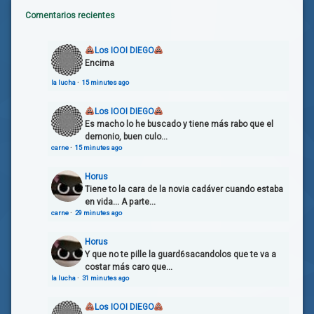
Comentarios recientes
Los IOOI DIEGO
Encima
la lucha
·
15 minutes ago
Los IOOI DIEGO
Es macho lo he buscado y tiene más rabo que el
demonio, buen culo...
carne
·
15 minutes ago
Horus
Tiene to la cara de la novia cadáver cuando estaba
en vida... A parte...
carne
·
29 minutes ago
Horus
Y que no te pille la guard6sacandolos que te va a
costar más caro que...
la lucha
·
31 minutes ago
Los IOOI DIEGO