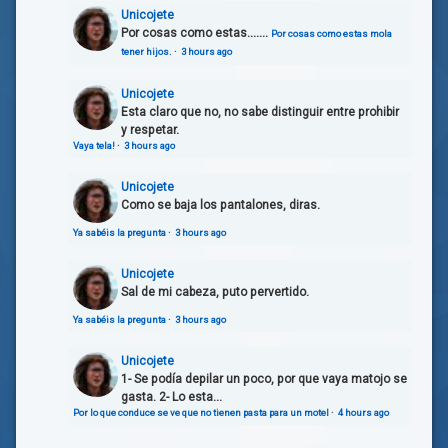
Unicojete
Por cosas como estas.......
Por cosas como estas mola
tener hijos.
·
3 hours ago
Unicojete
Esta claro que no, no sabe distinguir entre prohibir
y respetar.
Vaya tela!
·
3 hours ago
Unicojete
Como se baja los pantalones, diras.
Ya sabéis la pregunta
·
3 hours ago
Unicojete
Sal de mi cabeza, puto pervertido.
Ya sabéis la pregunta
·
3 hours ago
Unicojete
1- Se podía depilar un poco, por que vaya matojo se
gasta. 2- Lo esta...
Por lo que conduce se ve que no tienen pasta para un motel
·
4 hours ago