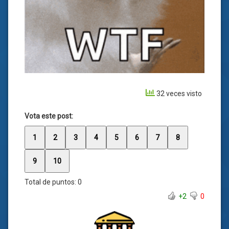
32 veces visto
Vota este post:
1
2
3
4
5
6
7
8
9
10
Total de puntos:
0
+2
0