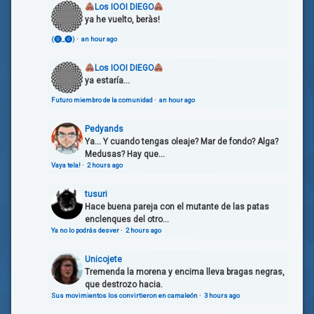
Los IOOI DIEGO
ya he vuelto, beràs!
(⓿_⓿)
·
an hour ago
Los IOOI DIEGO
ya estaría...
Futuro miembro de la comunidad
·
an hour ago
Pedyands
Ya... Y cuando tengas oleaje? Mar de fondo? Alga?
Medusas? Hay que...
Vaya tela!
·
2 hours ago
tusuri
Hace buena pareja con el mutante de las patas
enclenques del otro...
Ya no lo podrás desver
·
2 hours ago
Unicojete
Tremenda la morena y encima lleva bragas negras,
que destrozo hacia.
Sus movimientos los convirtieron en camaleón
·
3 hours ago