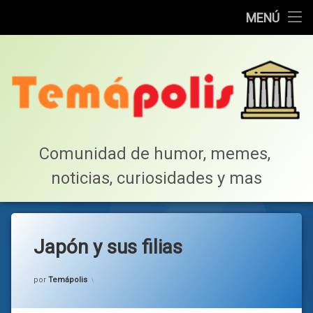
Home
MENÚ
Saltar
Cotillea!
al
contenido
Lista de Megapost
Buscar
Tabla de puntos
Comunidad de humor, memes, 
noticias, curiosidades y mas
Inicio
Japón y sus filias
Categorías:
general
por
Temápolis