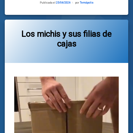
Publicada el
25/04/2026
Actualizado
por
Temápolis
el
24/04/2026
Los michis y sus filias de
cajas
Categorías:
general