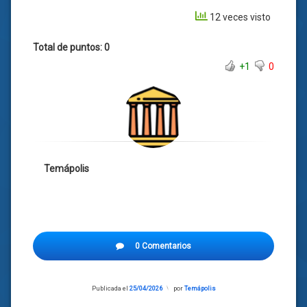
12 veces visto
Total de puntos: 0
+1
0
Temápolis
0 Comentarios
Publicada el
25/04/2026
Actualizado
por
Temápolis
el