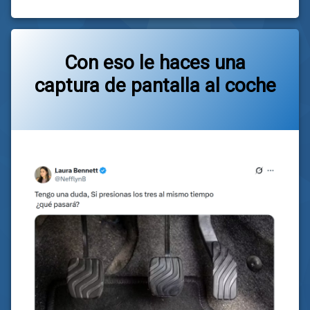
el
24/04/2026
Con eso le haces una
captura de pantalla al coche
Categorías:
general