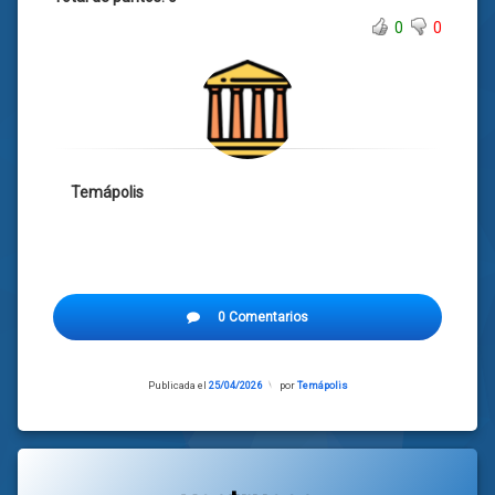
0
0
Temápolis
0 Comentarios
Publicada el
25/04/2026
Actualizado
por
Temápolis
el
24/04/2026