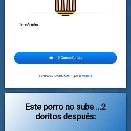
Temápolis
0 Comentarios
Publicada el
25/04/2026
Actualizado
por
Temápolis
el
25/04/2026
Este porro no sube….2
doritos después:
Categorías:
general