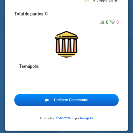
15 veces visto
Total de puntos: 0
0
0
Temápolis
1 mísero Comentario
Publicada el
25/04/2026
Actualizado
por
Temápolis
el
24/04/2026