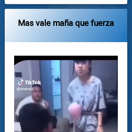
24/04/2026
Mas vale maña que fuerza
Categorías:
general