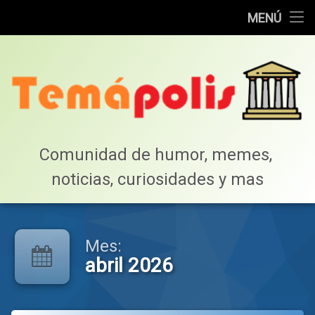
Home
MENÚ
Saltar
Cotillea!
al
contenido
Lista de Megapost
Buscar
Tabla de puntos
Comunidad de humor, memes, 
noticias, curiosidades y mas
Inicio
Mes:
abril 2026