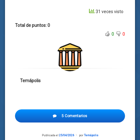
31 veces visto
Total de puntos: 0
0
0
Temápolis
5 Comentarios
Publicada el
25/04/2026
Actualizado
por
Temápolis