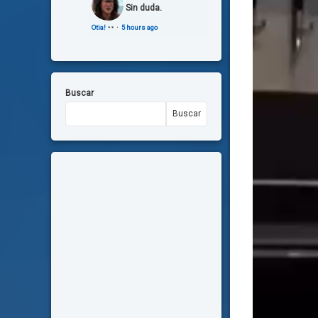
Sin duda.
Otia!
·
5 hours ago
Buscar
Buscar