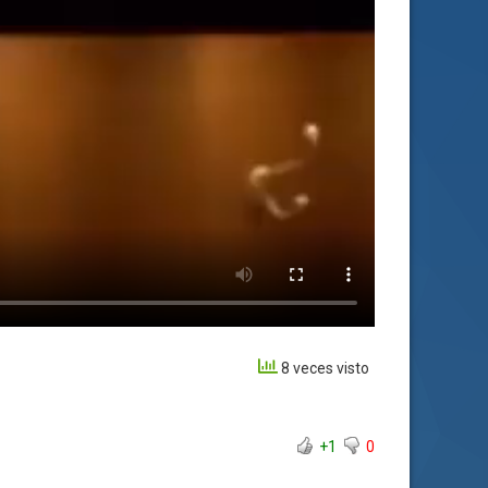
8 veces visto
+1
0