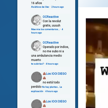
16 años
Asiáticos be like:
·
2 hours ago
OCReactive
Con la revolut
gratis, uuuuh
Mae mia los comentarios…
·
4
hours ago
OCReactive
Operado por indios,
no me subo ni a
una ambulancia medio
muerto
te subirías?
·
4 hours ago
Los IOOI DIEGO
no está todo
perdido
No hay plantas… La
explicación
·
4 hours ago
Los IOOI DIEGO