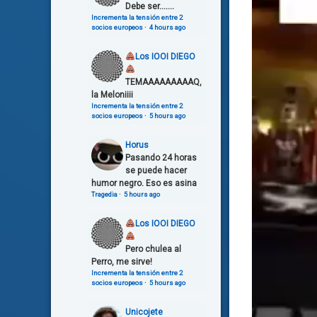
Debe ser.......
Incrementa la tensión entre 2
socios europeos
·
4 hours ago
Los IOOI DIEGO
TEMAAAAAAAAAQ,
la Meloniiii
Incrementa la tensión entre 2
socios europeos
·
5 hours ago
Horus
Pasando 24 horas
se puede hacer
humor negro. Eso es asina
Tragedia
·
5 hours ago
Los IOOI DIEGO
Pero chulea al
Perro, me sirve!
Incrementa la tensión entre 2
socios europeos
·
5 hours ago
Unicojete