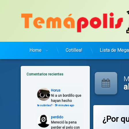
Saltar
al
contenido
Home
Cotillea!
Lista de Mega
Comentarios recientes
M
a
Horus
Ni a un bordillo que
hayan hecho
te subirías?
·
59 minutes ago
¿Por qu
perdido
Mereció la pena
perder el pelo con