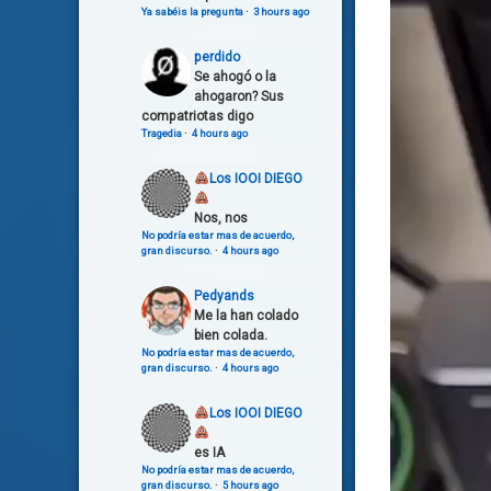
Ya sabéis la pregunta
·
3 hours ago
perdido
Se ahogó o la
ahogaron? Sus
compatriotas digo
Tragedia
·
4 hours ago
Los IOOI DIEGO
Nos, nos
No podría estar mas de acuerdo,
gran discurso.
·
4 hours ago
Pedyands
Me la han colado
bien colada.
No podría estar mas de acuerdo,
gran discurso.
·
4 hours ago
Los IOOI DIEGO
es IA
No podría estar mas de acuerdo,
gran discurso.
·
5 hours ago