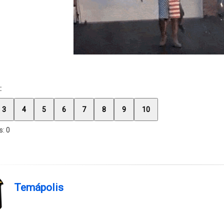
:
3
4
5
6
7
8
9
10
s:
0
Temápolis