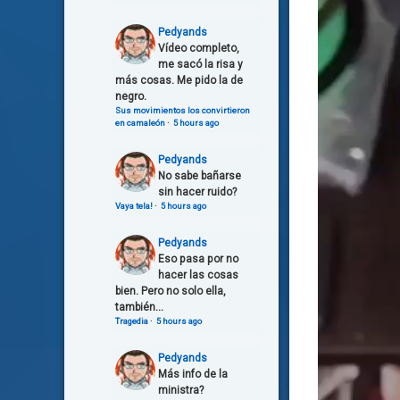
Pedyands
Vídeo completo,
me sacó la risa y
más cosas. Me pido la de
negro.
Sus movimientos los convirtieron
en camaleón
·
5 hours ago
Pedyands
No sabe bañarse
sin hacer ruido?
Vaya tela!
·
5 hours ago
Pedyands
Eso pasa por no
hacer las cosas
bien. Pero no solo ella,
también...
Tragedia
·
5 hours ago
Pedyands
Más info de la
ministra?