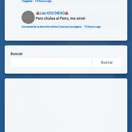
Tragedia
·
15 hours ago
Los IOOI DIEGO
Pero chulea al Perro, me sirve!
Incrementa la tensión entre 2 socios europeos
·
15 hours ago
Buscar
Buscar