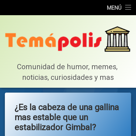
Home
MENÚ
Saltar
Cotillea!
al
contenido
Lista de Megapost
Buscar
Tabla de puntos
Comunidad de humor, memes, 
noticias, curiosidades y mas
Inicio
¿Es la cabeza de una gallina
mas estable que un
estabilizador Gimbal?