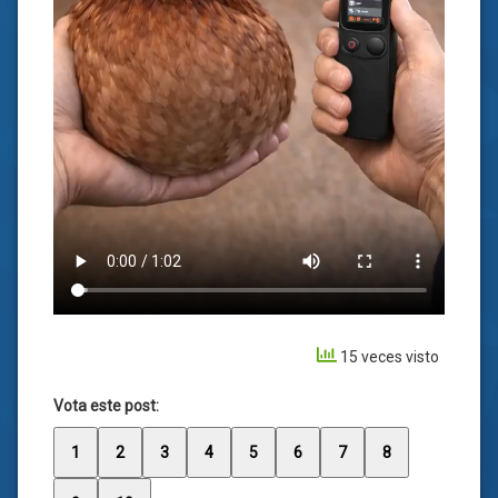
15 veces visto
Vota este post:
1
2
3
4
5
6
7
8