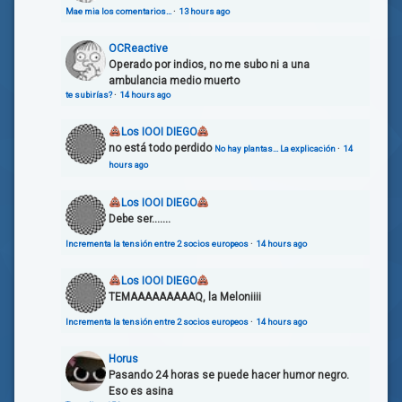
Mae mia los comentarios…
·
13 hours ago
OCReactive
Operado por indios, no me subo ni a una
ambulancia medio muerto
te subirías?
·
14 hours ago
Los IOOI DIEGO
no está todo perdido
No hay plantas… La explicación
·
14
hours ago
Los IOOI DIEGO
Debe ser.......
Incrementa la tensión entre 2 socios europeos
·
14 hours ago
Los IOOI DIEGO
TEMAAAAAAAAAQ, la Meloniiii
Incrementa la tensión entre 2 socios europeos
·
14 hours ago
Horus
Pasando 24 horas se puede hacer humor negro.
Eso es asina