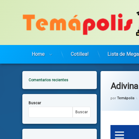
Saltar
al
contenido
Home
Cotillea!
Lista de Mega
Comentarios recientes
Adivina
por
Temápolis
Buscar
Buscar