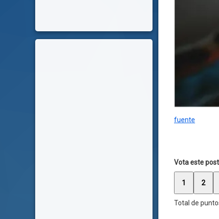
fuente
Vota este post
1
2
Total de punto