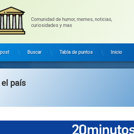
Comunidad de humor, memes, noticias, 
curiosidades y mas
post
Buscar
Tabla de puntos
Inicio
 el país
Categorías:
general