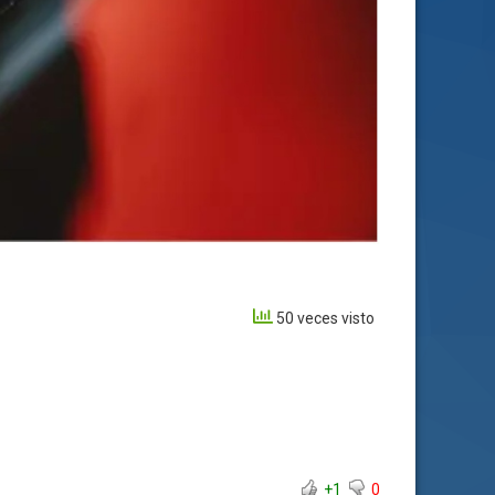
50 veces visto
+1
0