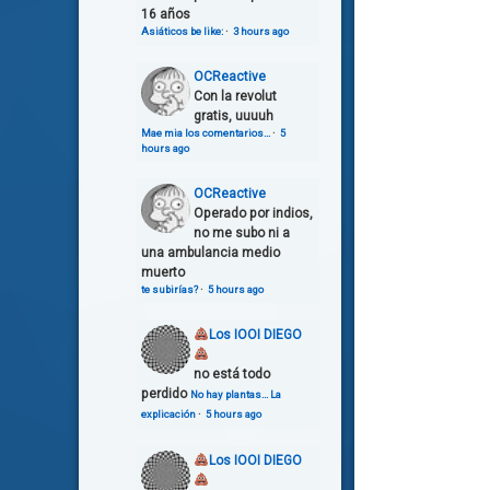
16 años
Asiáticos be like:
·
3 hours ago
OCReactive
Con la revolut
gratis, uuuuh
Mae mia los comentarios…
·
5
hours ago
OCReactive
Operado por indios,
no me subo ni a
una ambulancia medio
muerto
te subirías?
·
5 hours ago
Los IOOI DIEGO
no está todo
perdido
No hay plantas… La
explicación
·
5 hours ago
Los IOOI DIEGO