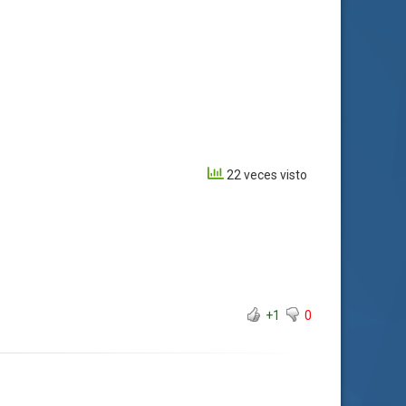
22 veces visto
+1
0