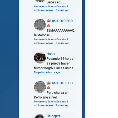
Debe ser.......
Incrementa la tensión entre 2
socios europeos
·
6 hours ago
Los IOOI DIEGO
TEMAAAAAAAAAQ,
la Meloniiii
Incrementa la tensión entre 2
socios europeos
·
6 hours ago
Horus
Pasando 24 horas
se puede hacer
humor negro. Eso es asina
Tragedia
·
6 hours ago
Los IOOI DIEGO
Pero chulea al
Perro, me sirve!
Incrementa la tensión entre 2
socios europeos
·
7 hours ago
Unicojete