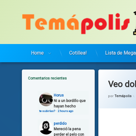
Saltar
al
contenido
Home
Cotillea!
Lista de Mega
Comentarios recientes
Veo do
Horus
por
Temápolis
Ni a un bordillo que
hayan hecho
te subirías?
·
2 hours ago
perdido
Mereció la pena
perder el pelo con