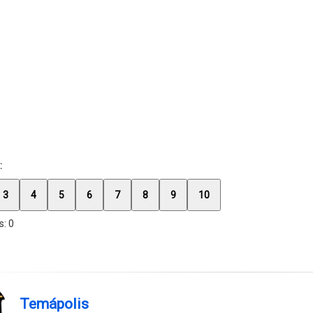
:
3
4
5
6
7
8
9
10
s:
0
Temápolis