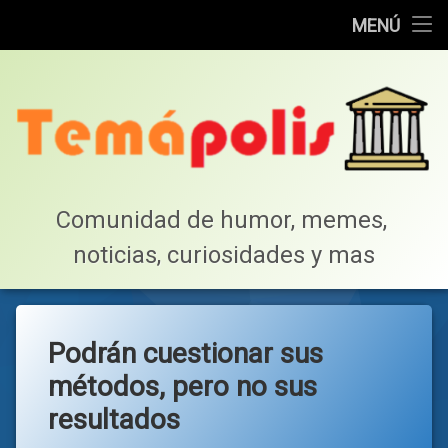
Home
MENÚ
Saltar
Cotillea!
al
contenido
Lista de Megapost
Buscar
Tabla de puntos
Comunidad de humor, memes, 
noticias, curiosidades y mas
Inicio
Podrán cuestionar sus
métodos, pero no sus
resultados