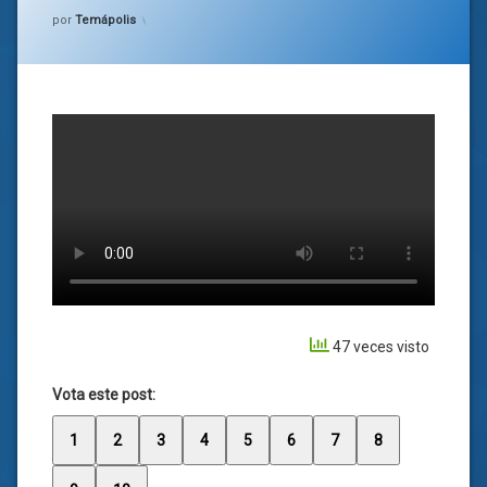
Categorías:
general
por
Temápolis
47 veces visto
Vota este post:
1
2
3
4
5
6
7
8