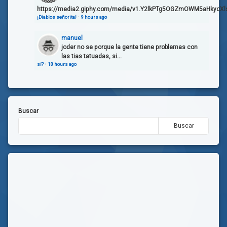
https://media2.giphy.com/media/v1.Y2lkPTg5OGZmOWM5aHkycXl
¡Diablos señorita!
·
9 hours ago
manuel
joder no se porque la gente tiene problemas con
las tias tatuadas, si...
sí?
·
10 hours ago
Buscar
Buscar