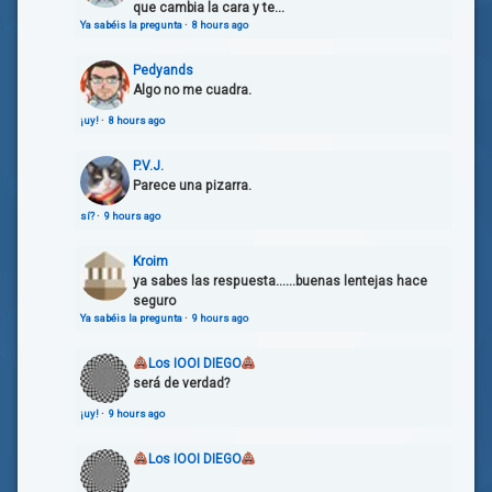
que cambia la cara y te...
Ya sabéis la pregunta
·
8 hours ago
Pedyands
Algo no me cuadra.
¡uy!
·
8 hours ago
P.V.J.
Parece una pizarra.
sí?
·
9 hours ago
Kroim
ya sabes las respuesta......buenas lentejas hace
seguro
Ya sabéis la pregunta
·
9 hours ago
Los IOOI DIEGO
será de verdad?
¡uy!
·
9 hours ago
Los IOOI DIEGO