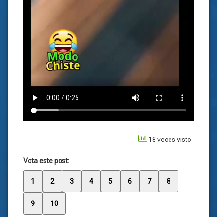
18 veces visto
Vota este post:
1
2
3
4
5
6
7
8
9
10