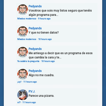
Pedyands
Vosotros que sois muy listos seguro que tenéis
algún programa para...
Miedos modernos
·
9 hours ago
Pedyands
Y que no tienen datos?
Miedos modernos
·
10 hours ago
Pedyands
Me arriesgo a decir que es un programa de esos
que cambia la cara y te...
Ya sabéis la pregunta
·
10 hours ago
Pedyands
Algo no me cuadra.
¡uy!
·
11 hours ago
P.V.J.
Parece una pizarra.
sí?
·
11 hours ago