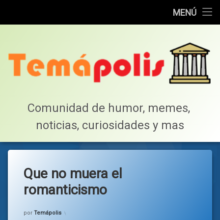
Home
MENÚ
Saltar
Cotillea!
al
contenido
Lista de Megapost
Buscar
Tabla de puntos
Comunidad de humor, memes, 
noticias, curiosidades y mas
Inicio
Que no muera el
romanticismo
Categorías:
general
por
Temápolis