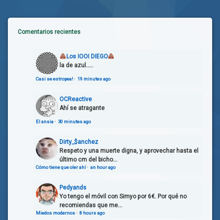
Comentarios recientes
Los IOOI DIEGO
la de azul.....
Casi se estropea!
·
19 minutes ago
OCReactive
Ahí se atragante
El ansia
·
30 minutes ago
Dirty_$anchez
Respeto y una muerte digna, y aprovechar hasta el
último cm del bicho...
Cómo tiene que oler ahí
·
an hour ago
Pedyands
Yo tengo el móvil con Simyo por 6€. Por qué no
recomiendas que me...
Miedos modernos
·
8 hours ago