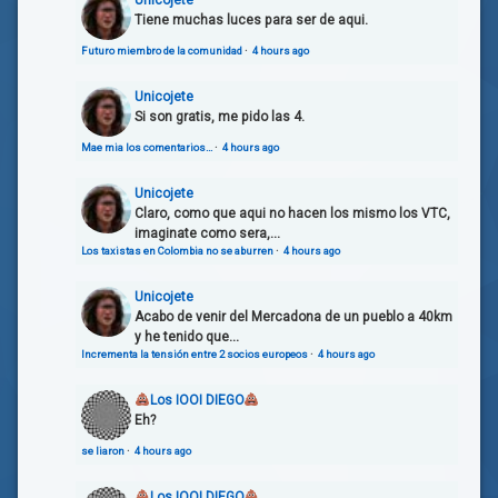
Tiene muchas luces para ser de aqui.
Futuro miembro de la comunidad
·
4 hours ago
Unicojete
Si son gratis, me pido las 4.
Mae mia los comentarios…
·
4 hours ago
Unicojete
Claro, como que aqui no hacen los mismo los VTC,
imaginate como sera,...
Los taxistas en Colombia no se aburren
·
4 hours ago
Unicojete
Acabo de venir del Mercadona de un pueblo a 40km
y he tenido que...
Incrementa la tensión entre 2 socios europeos
·
4 hours ago
Los IOOI DIEGO
Eh?
se liaron
·
4 hours ago
Los IOOI DIEGO