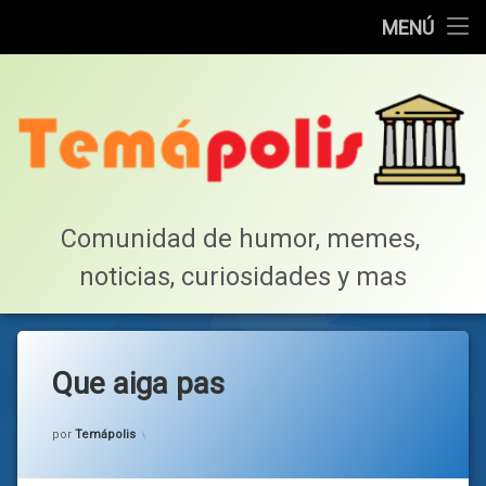
Home
MENÚ
Saltar
Cotillea!
al
contenido
Lista de Megapost
Buscar
Tabla de puntos
Comunidad de humor, memes, 
noticias, curiosidades y mas
Inicio
Que aiga pas
Categorías:
general
por
Temápolis