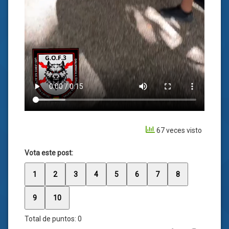
67 veces visto
Vota este post:
1
2
3
4
5
6
7
8
9
10
Total de puntos:
0