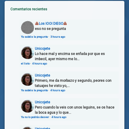
Comentarios recientes
Los IOOI DIEGO
eso no se pregunta
Ya sabéis la pregunta
·
3 hours ago
Unicojete
Lo hace mal y encima se enfada por que es
imbecil, ayer mismo me lo...
el listo
·
4 hours ago
Unicojete
Primero, me da morbazo y segundo, peores con
tatuajes he visto yo,...
Ya sabéis la pregunta
·
4 hours ago
Unicojete
Pero cuando la veis con unos leguins, se os hace
la boca agua y lo que...
Ya no lo podrás desver
·
4 hours ago
Unicojete