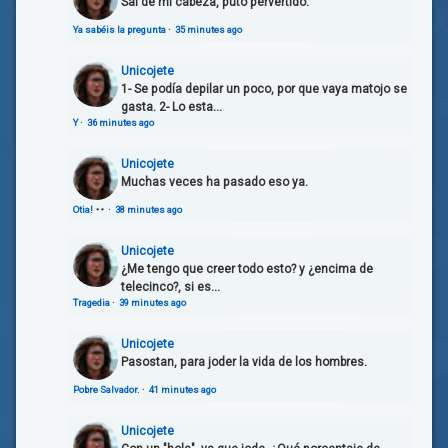
Sal de mi cabeza, puto pervertido.
Ya sabéis la pregunta
·
35 minutes ago
Unicojete
1- Se podía depilar un poco, por que vaya matojo se
gasta. 2- Lo esta...
Y
·
36 minutes ago
Unicojete
Muchas veces ha pasado eso ya.
Otia!
·
38 minutes ago
Unicojete
¿Me tengo que creer todo esto? y ¿encima de
telecinco?, si es...
Tragedia
·
39 minutes ago
Unicojete
Pasostan, para joder la vida de los hombres.
Pobre Salvador.
·
41 minutes ago
Unicojete