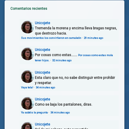
Comentarios recientes
Unicojete
Tremenda la morena y encima lleva bragas negras,
que destrozo hacia.
Sus movimientos los convirtieron en camaleón
·
29 minutes ago
Unicojete
Por cosas como estas.......
Por cosas como estas mola
tener hijos.
·
32 minutes ago
Unicojete
Esta claro que no, no sabe distinguir entre prohibir
y respetar.
Vaya tela!
·
34 minutes ago
Unicojete
Como se baja los pantalones, diras.
Ya sabéis la pregunta
·
34 minutes ago
Unicojete