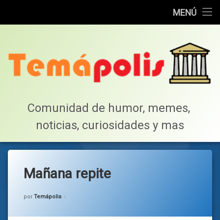
Home
MENÚ
Saltar
Cotillea!
al
contenido
Lista de Megapost
Buscar
Tabla de puntos
Comunidad de humor, memes, 
noticias, curiosidades y mas
Inicio
Mañana repite
Categorías:
general
por
Temápolis