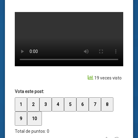
19 veces visto
Vota este post:
1
2
3
4
5
6
7
8
9
10
Total de puntos:
0