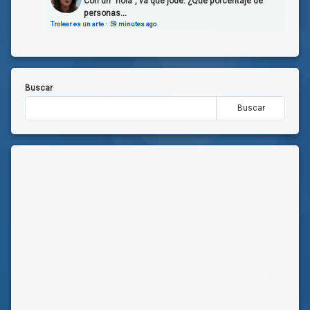
Con un "hola", va que jode. ¿Qué porcentaje de
personas...
Trolear es un arte
·
59 minutes ago
Buscar
Buscar