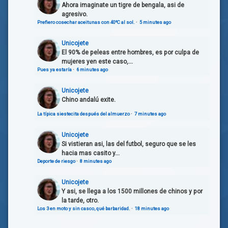
Ahora imaginate un tigre de bengala, asi de
agresivo.
Prefiero cosechar aceitunas con 40ºC al sol.
·
5 minutes ago
Unicojete
El 90% de peleas entre hombres, es por culpa de
mujeres yen este caso,...
Pues ya estaría
·
6 minutes ago
Unicojete
Chino andalú exite.
La típica siestecita después del almuerzo
·
7 minutes ago
Unicojete
Si vistieran asi, las del futbol, seguro que se les
hacia mas casito y...
Deporte de riesgo
·
8 minutes ago
Unicojete
Y asi, se llega a los 1500 millones de chinos y por
la tarde, otro.
Los 3 en moto y sin casco, qué barbaridad.
·
18 minutes ago