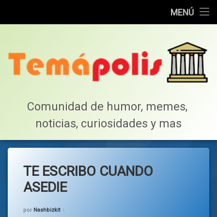
Home
MENÚ
Saltar
Cotillea!
al
contenido
Lista de Megapost
Buscar
Tabla de puntos
Comunidad de humor, memes, 
noticias, curiosidades y mas
Inicio
TE ESCRIBO CUANDO
ASEDIE
Categorías:
general
por
Nashbizkit