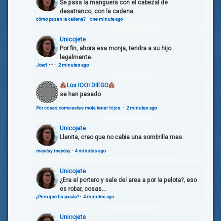
Se pasa la manguera con el cabezal de
desatranco, con la cadena.
cómo pasan la cadena?
·
one minute ago
Unicojete
Por fin, ahora esa monja, tendra a su hijo
legalmente.
Joer!
·
2 minutes ago
Los IOOI DIEGO
se han pasado
Por cosas como estas mola tener hijos.
·
2 minutes ago
Unicojete
Llenita, creo que no cabia una sombrilla mas.
mayday mayday
·
4 minutes ago
Unicojete
¿Era el portero y sale del area a por la pelota?, eso
es robar, cosas...
¿Pero que ha pasáo?
·
4 minutes ago
Unicojete