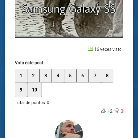
16 veces visto
Vota este post:
1
2
3
4
5
6
7
8
9
10
Total de puntos:
0
+2
0