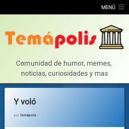
Home
MENÚ
Saltar
Cotillea!
al
contenido
Lista de Megapost
Buscar
Tabla de puntos
Comunidad de humor, memes, 
noticias, curiosidades y mas
Inicio
Y voló
Categorías:
general
por
Temápolis