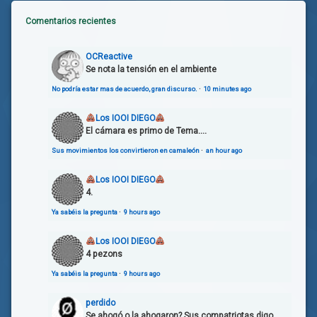
Comentarios recientes
OCReactive
Se nota la tensión en el ambiente
No podría estar mas de acuerdo, gran discurso.
·
10 minutes ago
Los IOOI DIEGO
El cámara es primo de Tema....
Sus movimientos los convirtieron en camaleón
·
an hour ago
Los IOOI DIEGO
4.
Ya sabéis la pregunta
·
9 hours ago
Los IOOI DIEGO
4 pezons
Ya sabéis la pregunta
·
9 hours ago
perdido
Se ahogó o la ahogaron? Sus compatriotas digo