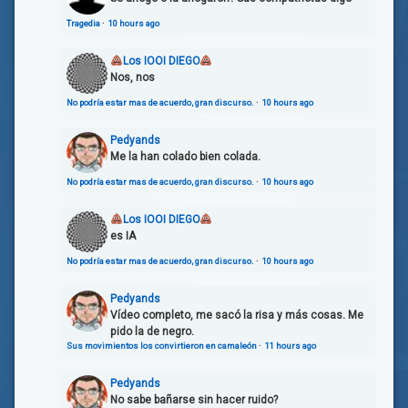
Tragedia
·
10 hours ago
Los IOOI DIEGO
Nos, nos
No podría estar mas de acuerdo, gran discurso.
·
10 hours ago
Pedyands
Me la han colado bien colada.
No podría estar mas de acuerdo, gran discurso.
·
10 hours ago
Los IOOI DIEGO
es IA
No podría estar mas de acuerdo, gran discurso.
·
10 hours ago
Pedyands
Vídeo completo, me sacó la risa y más cosas. Me
pido la de negro.
Sus movimientos los convirtieron en camaleón
·
11 hours ago
Pedyands
No sabe bañarse sin hacer ruido?