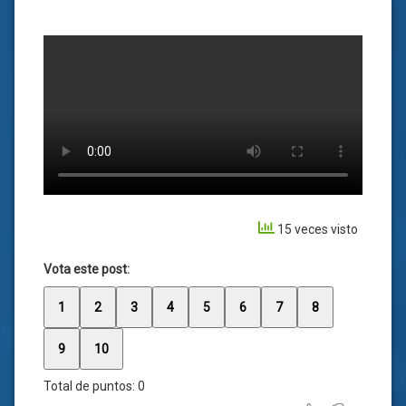
15 veces visto
Vota este post:
1
2
3
4
5
6
7
8
9
10
Total de puntos:
0