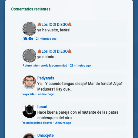
Comentarios recientes
Los IOOI DIEGO
ya he vuelto, beràs!
(⓿_⓿)
·
21 minutes ago
Los IOOI DIEGO
ya estaría...
Futuro miembro de la comunidad
·
22 minutes ago
Pedyands
Ya... Y cuando tengas oleaje? Mar de fondo? Alga?
Medusas? Hay que...
Vaya tela!
·
an hour ago
tusuri
Hace buena pareja con el mutante de las patas
enclenques del otro...
Ya no lo podrás desver
·
2 hours ago
Unicojete