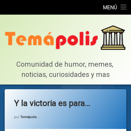
Home
MENÚ
Saltar
Cotillea!
al
contenido
Lista de Megapost
Buscar
Tabla de puntos
Comunidad de humor, memes, 
noticias, curiosidades y mas
Inicio
Y la victoria es para…
Categorías:
general
por
Temápolis