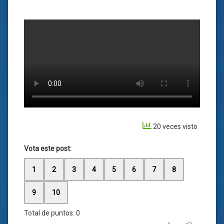
20 veces visto
Vota este post:
1
2
3
4
5
6
7
8
9
10
Total de puntos:
0