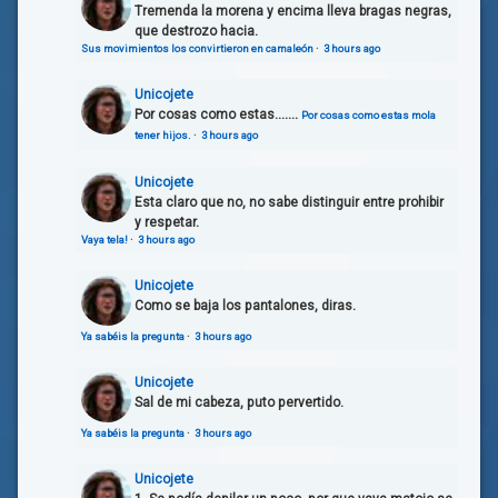
Tremenda la morena y encima lleva bragas negras,
que destrozo hacia.
Sus movimientos los convirtieron en camaleón
·
3 hours ago
Unicojete
Por cosas como estas.......
Por cosas como estas mola
tener hijos.
·
3 hours ago
Unicojete
Esta claro que no, no sabe distinguir entre prohibir
y respetar.
Vaya tela!
·
3 hours ago
Unicojete
Como se baja los pantalones, diras.
Ya sabéis la pregunta
·
3 hours ago
Unicojete
Sal de mi cabeza, puto pervertido.
Ya sabéis la pregunta
·
3 hours ago
Unicojete