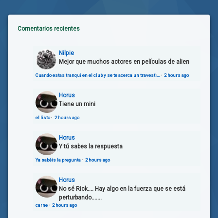
Comentarios recientes
Nilpie
Mejor que muchos actores en películas de alien
Cuando estas tranqui en el club y se te acerca un travesti…
·
2 hours ago
Horus
Tiene un mini
el listo
·
2 hours ago
Horus
Y tú sabes la respuesta
Ya sabéis la pregunta
·
2 hours ago
Horus
No sé Rick.... Hay algo en la fuerza que se está
perturbando.......
carne
·
2 hours ago