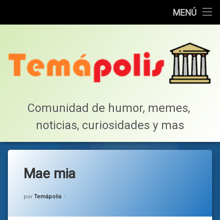
Home
MENÚ
Saltar
Cotillea!
al
contenido
Lista de Megapost
Buscar
Tabla de puntos
Comunidad de humor, memes, 
noticias, curiosidades y mas
Inicio
Mae mia
Categorías:
general
por
Temápolis