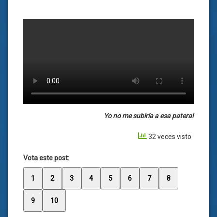
Yo no me subiría a esa patera!
32 veces visto
Vota este post:
1
2
3
4
5
6
7
8
9
10