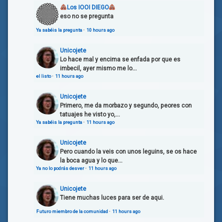
Los IOOI DIEGO
eso no se pregunta
Ya sabéis la pregunta
·
10 hours ago
Unicojete
Lo hace mal y encima se enfada por que es
imbecil, ayer mismo me lo...
el listo
·
11 hours ago
Unicojete
Primero, me da morbazo y segundo, peores con
tatuajes he visto yo,...
Ya sabéis la pregunta
·
11 hours ago
Unicojete
Pero cuando la veis con unos leguins, se os hace
la boca agua y lo que...
Ya no lo podrás desver
·
11 hours ago
Unicojete
Tiene muchas luces para ser de aqui.
Futuro miembro de la comunidad
·
11 hours ago